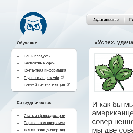
«Успех, удача,
Обучение
Наши продукты
Бесплатные курсы
Контактная информация
Группы в Инфоклубе
Ближайшие трансляции
Сотрудничество
И как бы м
американце
Стать инфопродюсером
совершенно
Партнерская программа
мы две сов
Для авторов (экспертов)