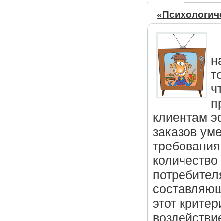
«Психологич
н
т
ч
п
клиентам э
заказов ум
требования
количество
потребител
составляющ
этот крите
воздействи