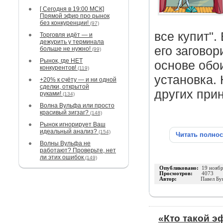
[ Сегодня в 19:00 МСК]
Прямой эфир про рынок
без конкуренции!
(97)
все купит".
Торговля идёт — и
дежурить у терминала
его заговор
больше не нужно!
(99)
Рынок, где НЕТ
основе обо
конкурентов!
(119)
установка.
+20% к счёту — и ни одной
сделки, открытой
других при
руками!
(134)
Волна Вульфа или просто
красивый зигзаг?
(148)
Рынок игнорирует Ваш
идеальный анализ?
(154)
Читать полно
Волны Вульфа не
работают? Проверьте, нет
ли этих ошибок
(149)
Опубликовано:
19 нояб
Просмотров:
4073
Автор:
Павел Бу
«Кто такой 