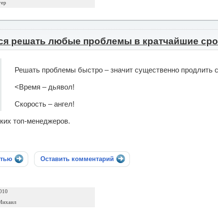
гер
ься решать любые проблемы в кратчайшие ср
Решать проблемы быстро – значит существенно продлить св
<Время – дьявол!
Скорость – ангел!
ких топ-менеджеров.
стью
Оставить комментарий
010
Михаил