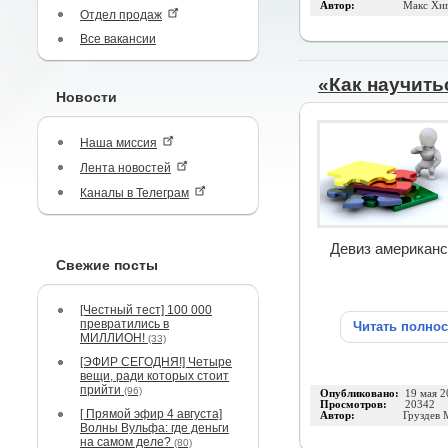
Автор:
Макс Хи
Отдел продаж
Все вакансии
«Как научит
Новости
Наша миссия
Лента новостей
Каналы в Телеграм
Девиз американс
Свежие посты
[Честный тест] 100 000
превратились в
Читать полно
МИЛЛИОН!
(33)
[ЭФИР СЕГОДНЯ!] Четыре
вещи, ради которых стоит
прийти
(96)
Опубликовано:
19 мая 2
Просмотров:
20342
[ Прямой эфир 4 августа]
Автор:
Груздев 
Волны Вульфа: где деньги
на самом деле?
(80)