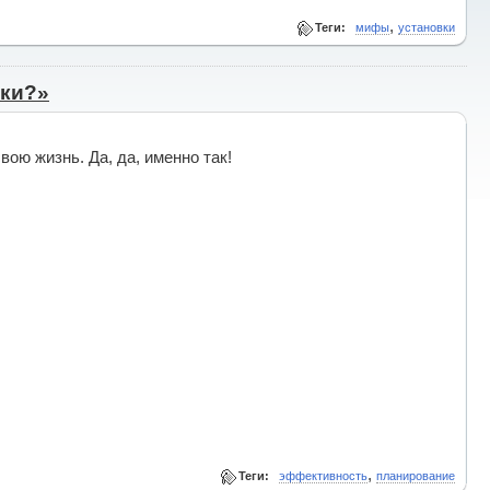
,
Теги:
мифы
установки
оки?»
ою жизнь. Да, да, именно так!
,
Теги:
эффективность
планирование