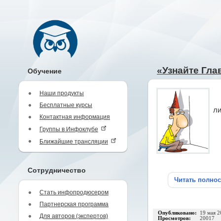
«Узнайте Гла
Обучение
Наши продукты
Бесплатные курсы
ли
Контактная информация
Группы в Инфоклубе
Ближайшие трансляции
Сотрудничество
Читать полно
Стать инфопродюсером
Партнерская программа
Опубликовано:
19 мая 2
Для авторов (экспертов)
Просмотров:
20017