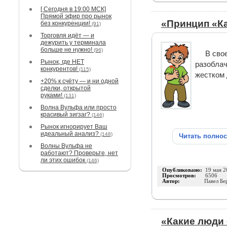
[ Сегодня в 19:00 МСК]
Прямой эфир про рынок
«Принцип «К
без конкуренции!
(91)
Торговля идёт — и
дежурить у терминала
больше не нужно!
(96)
В сво
Рынок, где НЕТ
разоблач
конкурентов!
(115)
жестком 
+20% к счёту — и ни одной
сделки, открытой
руками!
(131)
Волна Вульфа или просто
красивый зигзаг?
(146)
Рынок игнорирует Ваш
идеальный анализ?
(148)
Читать полно
Волны Вульфа не
работают? Проверьте, нет
ли этих ошибок
(146)
Опубликовано:
19 мая 2
Просмотров:
6506
Автор:
Павел Бе
«Какие люди 