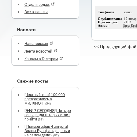
Отдел продаж
Все вакансии
Тип файла:
книги
Опубликовано:
17 январ
Просмотров:
7153
Автор:
Билл Кве
Новости
Наша миссия
<< Предыдущий фай
Лента новостей
Каналы в Телеграм
Свежие посты
[Честный тест] 100 000
превратились в
МИЛЛИОН!
(54)
[ЭФИР СЕГОДНЯ!] Четыре
вещи, ради которых стоит
прийти
(98)
[ Прямой эфир 4 августа]
Волны Вульфа: где деньги
на самом деле?
(82)