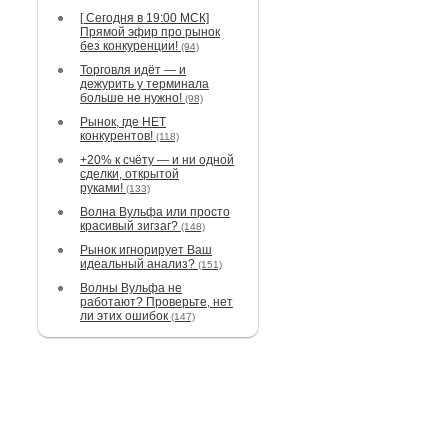
[ Сегодня в 19:00 МСК]
Прямой эфир про рынок
без конкуренции!
(94)
Торговля идёт — и
дежурить у терминала
больше не нужно!
(98)
Рынок, где НЕТ
конкурентов!
(118)
+20% к счёту — и ни одной
сделки, открытой
руками!
(133)
Волна Вульфа или просто
красивый зигзаг?
(148)
Рынок игнорирует Ваш
идеальный анализ?
(151)
Волны Вульфа не
работают? Проверьте, нет
ли этих ошибок
(147)