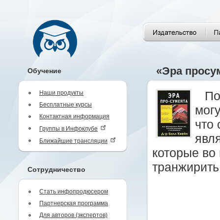
«Эра просу
Обучение
Наши продукты
По
Бесплатные курсы
могу
Контактная информация
что 
Группы в Инфоклубе
явл
Ближайшие трансляции
которые во 
транжирить
Сотрудничество
Стать инфопродюсером
Партнерская программа
Для авторов (экспертов)