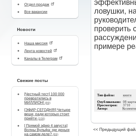
эффективны
Отдел продаж
ловушки, н
Все вакансии
руководите
проверить 
Новости
рассуждени
Наша миссия
примере ре
Лента новостей
Каналы в Телеграм
Свежие посты
[Честный тест] 100 000
Тип файла:
книги
превратились в
Опубликовано:
08 март
МИЛЛИОН!
(89)
Просмотров:
3710
Автор:
Коллекти
[ЭФИР СЕГОДНЯ!] Четыре
вещи, ради которых стоит
прийти
(108)
[ Прямой эфир 4 августа]
<< Предыдущий фай
Волны Вульфа: где деньги
на самом деле?
(89)