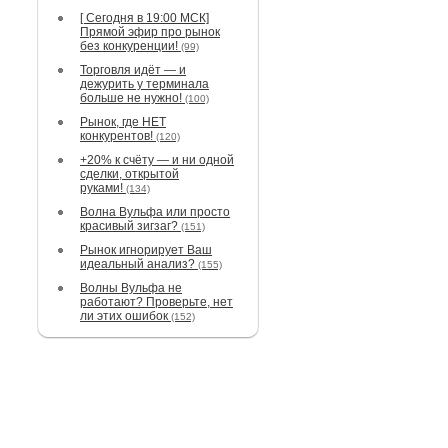
[ Сегодня в 19:00 МСК]
Прямой эфир про рынок
без конкуренции!
(99)
Торговля идёт — и
дежурить у терминала
больше не нужно!
(100)
Рынок, где НЕТ
конкурентов!
(120)
+20% к счёту — и ни одной
сделки, открытой
руками!
(134)
Волна Вульфа или просто
красивый зигзаг?
(151)
Рынок игнорирует Ваш
идеальный анализ?
(155)
Волны Вульфа не
работают? Проверьте, нет
ли этих ошибок
(152)