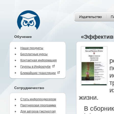
«Эффективн
Обучение
Наши продукты
Бесплатные курсы
р
Контактная информация
п
Группы в Инфоклубе
Ближайшие трансляции
и
т
Сотрудничество
и
жизни.
Стать инфопродюсером
Партнерская программа
В сборни
Для авторов (экспертов)