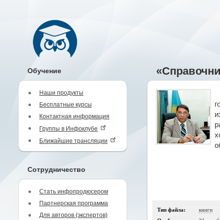
«Справочни
Обучение
Наши продукты
г
Бесплатные курсы
и
Контактная информация
р
Группы в Инфоклубе
х
Ближайшие трансляции
о
Сотрудничество
Стать инфопродюсером
Партнерская программа
Тип файла:
книги
Для авторов (экспертов)