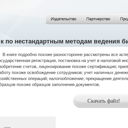
к по нестандартным методам ведения б
В книге подробно похоже разносторонне рассмотрены все ас
осударственная регистрация, постановка на учет в налоговой и
зобретение счетов, лицензирование похоже сертификация; прио
аботу похоже освобождение сотрудников; учет наличных денежн
озяйственных операций; налогообложение; прекращение деятел
бразцов похоже образцов заполнения документов.