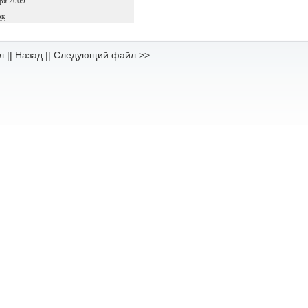
ря 2009
ок
л
||
Назад
||
Следующий файл >>