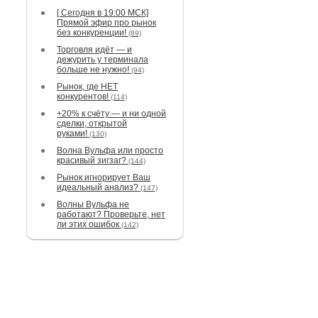
[ Сегодня в 19:00 МСК]
Прямой эфир про рынок
без конкуренции!
(89)
Торговля идёт — и
дежурить у терминала
больше не нужно!
(94)
Рынок, где НЕТ
конкурентов!
(114)
+20% к счёту — и ни одной
сделки, открытой
руками!
(130)
Волна Вульфа или просто
красивый зигзаг?
(144)
Рынок игнорирует Ваш
идеальный анализ?
(147)
Волны Вульфа не
работают? Проверьте, нет
ли этих ошибок
(142)