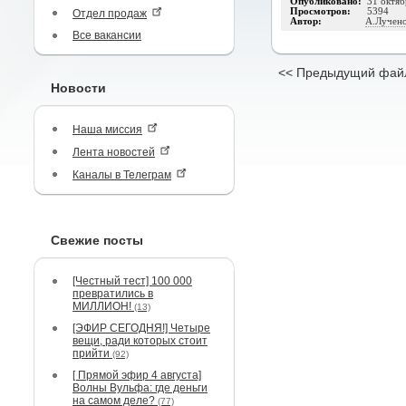
Опубликовано:
31 октяб
Просмотров:
5394
Отдел продаж
Автор:
А.Лучен
Все вакансии
<< Предыдущий фай
Новости
Наша миссия
Лента новостей
Каналы в Телеграм
Свежие посты
[Честный тест] 100 000
превратились в
МИЛЛИОН!
(13)
[ЭФИР СЕГОДНЯ!] Четыре
вещи, ради которых стоит
прийти
(92)
[ Прямой эфир 4 августа]
Волны Вульфа: где деньги
на самом деле?
(77)