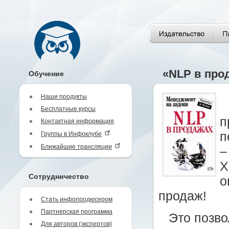
«NLP в про
Обучение
Наши продукты
Бесплатные курсы
п
Контактная информация
п
Группы в Инфоклубе
Ближайшие трансляции
–
Х
Сотрудничество
о
продаж!
Стать инфопродюсером
Партнерская программа
Это позво
Для авторов (экспертов)