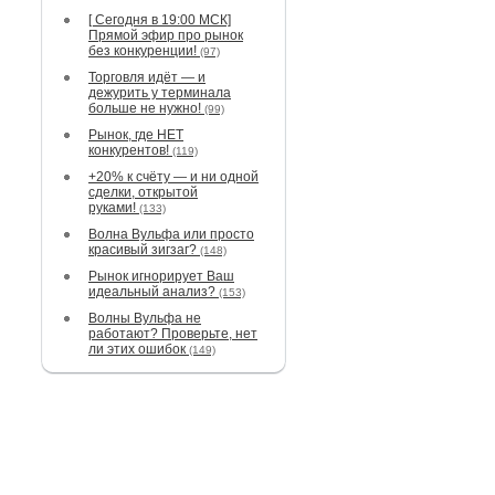
[ Сегодня в 19:00 МСК]
Прямой эфир про рынок
без конкуренции!
(97)
Торговля идёт — и
дежурить у терминала
больше не нужно!
(99)
Рынок, где НЕТ
конкурентов!
(119)
+20% к счёту — и ни одной
сделки, открытой
руками!
(133)
Волна Вульфа или просто
красивый зигзаг?
(148)
Рынок игнорирует Ваш
идеальный анализ?
(153)
Волны Вульфа не
работают? Проверьте, нет
ли этих ошибок
(149)