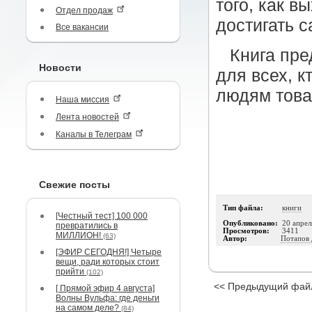
того, как в
Отдел продаж
достигать 
Все вакансии
Книга пре
Новости
для всех, 
людям това
Наша миссия
Лента новостей
Каналы в Телеграм
Свежие посты
Тип файла:
книги
[Честный тест] 100 000
Опубликовано:
20 апрел
превратились в
Просмотров:
3411
МИЛЛИОН!
(63)
Автор:
Потапов
[ЭФИР СЕГОДНЯ!] Четыре
вещи, ради которых стоит
прийти
(102)
<< Предыдущий фай
[ Прямой эфир 4 августа]
Волны Вульфа: где деньги
на самом деле?
(84)