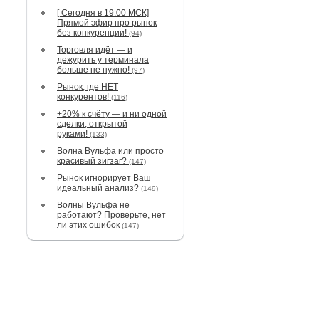
[ Сегодня в 19:00 МСК]
Прямой эфир про рынок
без конкуренции!
(94)
Торговля идёт — и
дежурить у терминала
больше не нужно!
(97)
Рынок, где НЕТ
конкурентов!
(116)
+20% к счёту — и ни одной
сделки, открытой
руками!
(133)
Волна Вульфа или просто
красивый зигзаг?
(147)
Рынок игнорирует Ваш
идеальный анализ?
(149)
Волны Вульфа не
работают? Проверьте, нет
ли этих ошибок
(147)