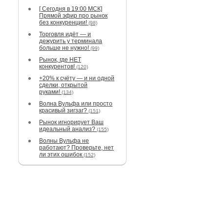
[ Сегодня в 19:00 МСК]
Прямой эфир про рынок
без конкуренции!
(98)
Торговля идёт — и
дежурить у терминала
больше не нужно!
(99)
Рынок, где НЕТ
конкурентов!
(120)
+20% к счёту — и ни одной
сделки, открытой
руками!
(134)
Волна Вульфа или просто
красивый зигзаг?
(151)
Рынок игнорирует Ваш
идеальный анализ?
(155)
Волны Вульфа не
работают? Проверьте, нет
ли этих ошибок
(152)