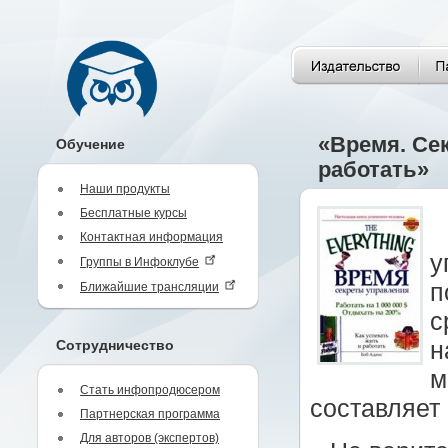
«Время. Се
Обучение
работать»
Наши продукты
Бесплатные курсы
Контактная информация
у
Группы в Инфоклубе
п
Ближайшие трансляции
с
Сотрудничество
н
м
Стать инфопродюсером
составляет 
Партнерская программа
Для авторов (экспертов)