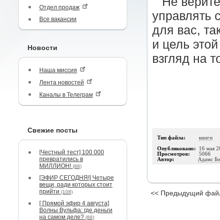
Не верите
Отдел продаж
управлять 
Все вакансии
для вас, та
и цель это
Новости
взгляд на т
Наша миссия
Лента новостей
Каналы в Телеграм
Свежие посты
Тип файла:
книги
Опубликовано:
16 мая 2
[Честный тест] 100 000
Просмотров:
5066
превратились в
Автор:
Адамс Б
МИЛЛИОН!
(88)
[ЭФИР СЕГОДНЯ!] Четыре
вещи, ради которых стоит
прийти
(108)
<< Предыдущий фай
[ Прямой эфир 4 августа]
Волны Вульфа: где деньги
на самом деле?
(88)