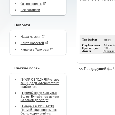
Отдел продаж
Все вакансии
Новости
Наша миссия
Тип файла:
книги
Лента новостей
Опубликовано:
16 мая 2
Просмотров:
5305
Каналы в Телеграм
Автор:
Копейкин
Свежие посты
<< Предыдущий фай
[ЭФИР СЕГОДНЯ!] Четыре
вещи, ради которых стоит
прийти
(89)
[ Прямой эфир 4 августа]
Волны Вульфа: где деньги
на самом деле?
(73)
[ Сегодня в 19:00 МСК]
Прямой эфир про рынок
без конкуренции!
(85)