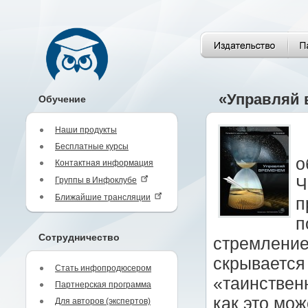
«Управляй 
Обучение
Наши продукты
Бесплатные курсы
о
Контактная информация
Ч
Группы в Инфоклубе
Ближайшие трансляции
п
п
Сотрудничество
стремление 
скрывается
Стать инфопродюсером
«таинствен
Партнерская программа
как это мож
Для авторов (экспертов)