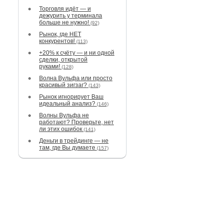
Торговля идёт — и
дежурить у терминала
больше не нужно!
(92)
Рынок, где НЕТ
конкурентов!
(113)
+20% к счёту — и ни одной
сделки, открытой
руками!
(128)
Волна Вульфа или просто
красивый зигзаг?
(143)
Рынок игнорирует Ваш
идеальный анализ?
(146)
Волны Вульфа не
работают? Проверьте, нет
ли этих ошибок
(141)
Деньги в трейдинге — не
там, где Вы думаете
(157)