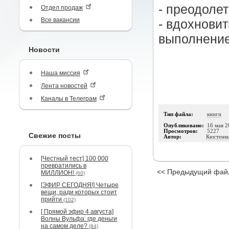
- преодолет
Отдел продаж
Все вакансии
- вдохновит
выполнение
Новости
Наша миссия
Лента новостей
Каналы в Телеграм
Тип файла:
книги
Опубликовано:
16 мая 2
Просмотров:
5227
Свежие посты
Автор:
Кюстенм
[Честный тест] 100 000
превратились в
<< Предыдущий фай
МИЛЛИОН!
(60)
[ЭФИР СЕГОДНЯ!] Четыре
вещи, ради которых стоит
прийти
(102)
[ Прямой эфир 4 августа]
Волны Вульфа: где деньги
на самом деле?
(84)