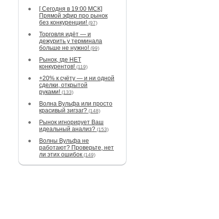
[ Сегодня в 19:00 МСК]
Прямой эфир про рынок
без конкуренции!
(97)
Торговля идёт — и
дежурить у терминала
больше не нужно!
(99)
Рынок, где НЕТ
конкурентов!
(119)
+20% к счёту — и ни одной
сделки, открытой
руками!
(133)
Волна Вульфа или просто
красивый зигзаг?
(148)
Рынок игнорирует Ваш
идеальный анализ?
(153)
Волны Вульфа не
работают? Проверьте, нет
ли этих ошибок
(149)