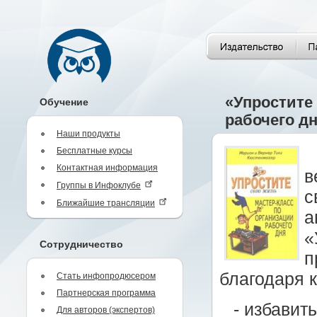
«Упростите
Обучение
рабочего д
Наши продукты
Бесплатные курсы
Контактная информация
в
Группы в Инфоклубе
с
Ближайшие трансляции
а
«
Сотрудничество
п
благодаря 
Стать инфопродюсером
Партнерская программа
- избавит
Для авторов (экспертов)