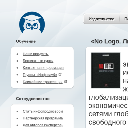
«No Logo. 
Обучение
Наши продукты
Бесплатные курсы
э
Контактная информация
и
Группы в Инфоклубе
н
Ближайшие трансляции
ж
глобализац
Сотрудничество
экономичес
Стать инфопродюсером
сетями гло
Партнерская программа
свободного
Для авторов (экспертов)