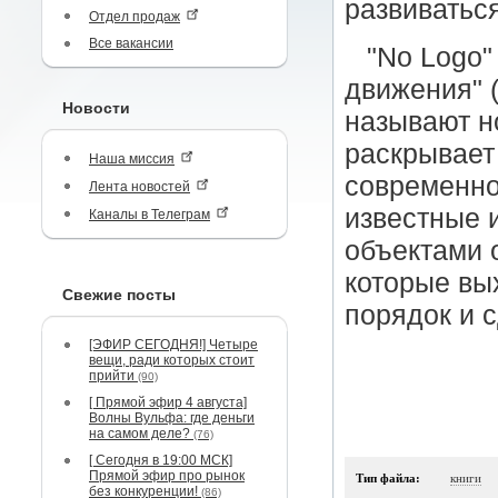
развиваться
Отдел продаж
Все вакансии
"No Logo"
движения" (
Новости
называют н
раскрывает
Наша миссия
современно
Лента новостей
известные 
Каналы в Телеграм
объектами 
которые вы
Свежие посты
порядок и 
[ЭФИР СЕГОДНЯ!] Четыре
вещи, ради которых стоит
прийти
(90)
[ Прямой эфир 4 августа]
Волны Вульфа: где деньги
на самом деле?
(76)
[ Сегодня в 19:00 МСК]
Прямой эфир про рынок
Тип файла:
книги
без конкуренции!
(86)