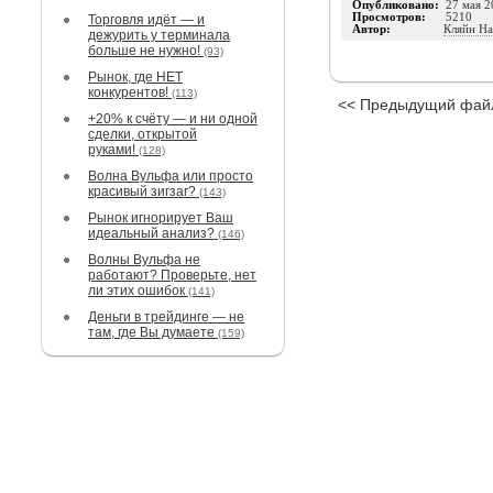
Опубликовано:
27 мая 2
Просмотров:
5210
Торговля идёт — и
Автор:
Кляйн Н
дежурить у терминала
больше не нужно!
(93)
Рынок, где НЕТ
конкурентов!
(113)
<< Предыдущий фай
+20% к счёту — и ни одной
сделки, открытой
руками!
(128)
Волна Вульфа или просто
красивый зигзаг?
(143)
Рынок игнорирует Ваш
идеальный анализ?
(146)
Волны Вульфа не
работают? Проверьте, нет
ли этих ошибок
(141)
Деньги в трейдинге — не
там, где Вы думаете
(159)