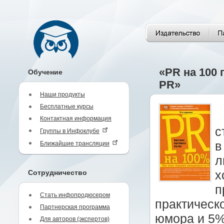
«PR на 100
Обучение
PR»
Наши продукты
Бесплатные курсы
Контактная информация
с
Группы в Инфоклубе
в
Ближайшие трансляции
л
Сотрудничество
х
п
Стать инфопродюсером
практическ
Партнерская программа
юмора и 5%
Для авторов (экспертов)