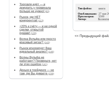
Торговля идёт — и
дежурить у терминала
Тип файла:
книги
больше не нужно!
(93)
Опубликовано:
27 мая 2
Просмотров:
5500
Рынок, где НЕТ
Автор:
Коллекти
конкурентов!
(113)
+20% к счёту — и ни одной
сделки, открытой
руками!
(128)
<< Предыдущий фай
Волна Вульфа или просто
красивый зигзаг?
(143)
Рынок игнорирует Ваш
идеальный анализ?
(146)
Волны Вульфа не
работают? Проверьте, нет
ли этих ошибок
(141)
Деньги в трейдинге — не
там, где Вы думаете
(159)