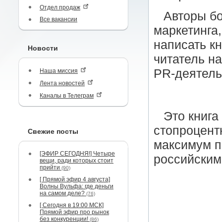
Отдел продаж
Авторы бо
Все вакансии
маркетинга
написать кн
Новости
читатель на
PR-деятель
Наша миссия
Лента новостей
Каналы в Телеграм
Это книга
стопроцент
Свежие посты
максимум п
[ЭФИР СЕГОДНЯ!] Четыре
российским
вещи, ради которых стоит
прийти
(90)
[ Прямой эфир 4 августа]
Волны Вульфа: где деньги
на самом деле?
(76)
[ Сегодня в 19:00 МСК]
Прямой эфир про рынок
без конкуренции!
(86)