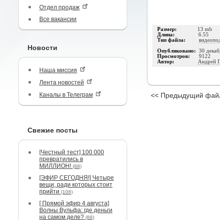
Отдел продаж
Все вакансии
Размер:
13 mb
Длина:
6.55
Тип файла:
видеопо
Новости
Опубликовано:
30 декаб
Просмотров:
9122
Автор:
Андрей 
Наша миссия
Лента новостей
Каналы в Телеграм
<< Предыдущий фай
Свежие посты
[Честный тест] 100 000
превратились в
МИЛЛИОН!
(88)
[ЭФИР СЕГОДНЯ!] Четыре
вещи, ради которых стоит
прийти
(106)
[ Прямой эфир 4 августа]
Волны Вульфа: где деньги
на самом деле?
(88)