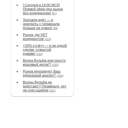
[ Сегодня в 19:00 МСК]
Прямой эфир про рынок
без конкуренции!
(97)
Торговля идёт — и
дежурить у терминала
больше не нужно!
(99)
Рынок, где НЕТ
конкурентов!
(119)
+20% к счёту — и ни одной
сделки, открытой
руками!
(134)
Волна Вульфа или просто
красивый зигзаг?
(150)
Рынок игнорирует Ваш
идеальный анализ?
(154)
Волны Вульфа не
работают? Проверьте, нет
ли этих ошибок
(151)