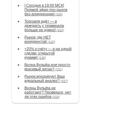
[ Сегодня в 19:00 МСК]
Прямой эфир про рынок
без конкуренции!
(100)
Торговля идёт — и
дежурить у терминала
больше не нужно!
(102)
Рынок, где НЕТ
конкурентов!
(120)
+20% к счёту — и ни одной
сделки, открытой
руками!
(136)
Волна Вульфа или просто
красивый зигзаг?
(151)
Рынок игнорирует Ваш
идеальный анализ?
(157)
Волны Вульфа не
работают? Проверьте, нет
ли этих ошибок
(154)