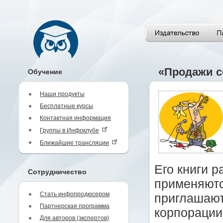
«Продажи со
Обучение
Наши продукты
Бесплатные курсы
Контактная информация
Группы в Инфоклубе
Ближайшие трансляции
Его книги р
Сотрудничество
применяются
Стать инфопродюсером
приглашают
Партнерская программа
корпорации
Для авторов (экспертов)