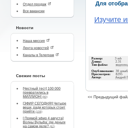
Для отобра
Отдел продаж
Все вакансии
Изучите и
Новости
Наша миссия
Лента новостей
Каналы в Телеграм
Размер:
3 mb
Длина:
2.31
Тип файла:
видеопо
Опубликовано:
30 декаб
Просмотров:
8295
Свежие посты
Автор:
Андрей 
[Честный тест] 100 000
превратились в
МИЛЛИОН!
<< Предыдущий фай
(90)
[ЭФИР СЕГОДНЯ!] Четыре
вещи, ради которых стоит
прийти
(108)
[ Прямой эфир 4 августа]
Волны Вульфа: где деньги
на самом деле?
(92)