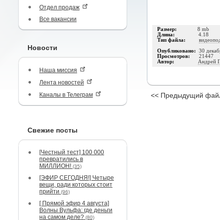
Отдел продаж
Все вакансии
Размер:
8 mb
Длина:
4.18
Тип файла:
видеопо
Новости
Опубликовано:
30 декаб
Просмотров:
21447
Автор:
Андрей 
Наша миссия
Лента новостей
Каналы в Телеграм
<< Предыдущий фай
Свежие посты
[Честный тест] 100 000
превратились в
МИЛЛИОН!
(35)
[ЭФИР СЕГОДНЯ!] Четыре
вещи, ради которых стоит
прийти
(96)
[ Прямой эфир 4 августа]
Волны Вульфа: где деньги
на самом деле?
(80)