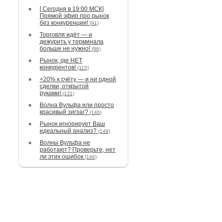
[ Сегодня в 19:00 МСК]
Прямой эфир про рынок
без конкуренции!
(91)
Торговля идёт — и
дежурить у терминала
больше не нужно!
(96)
Рынок, где НЕТ
конкурентов!
(115)
+20% к счёту — и ни одной
сделки, открытой
руками!
(131)
Волна Вульфа или просто
красивый зигзаг?
(146)
Рынок игнорирует Ваш
идеальный анализ?
(148)
Волны Вульфа не
работают? Проверьте, нет
ли этих ошибок
(146)