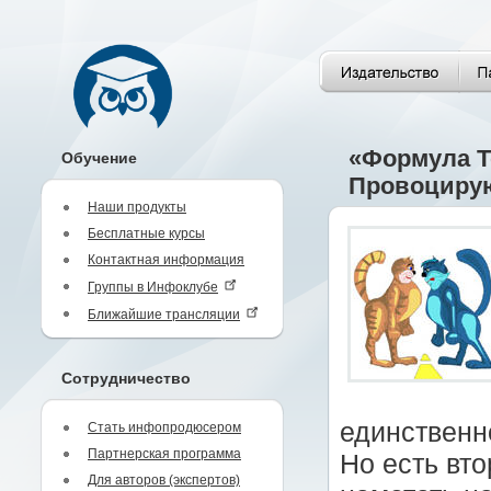
«Формула Т
Обучение
Провоциру
Наши продукты
Бесплатные курсы
Контактная информация
Группы в Инфоклубе
Ближайшие трансляции
Сотрудничество
единственн
Стать инфопродюсером
Партнерская программа
Но есть вто
Для авторов (экспертов)