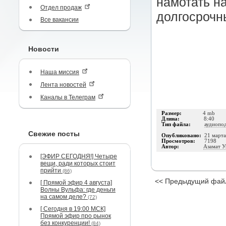
намотать н
Отдел продаж
долгосрочны
Все вакансии
Новости
Наша миссия
Лента новостей
Каналы в Телеграм
Размер:
4 mb
Длина:
8:40
Тип файла:
аудиопо
Свежие посты
Опубликовано:
21 март
Просмотров:
7198
Автор:
Азамат 
[ЭФИР СЕГОДНЯ!] Четыре
вещи, ради которых стоит
прийти
(86)
<< Предыдущий фай
[ Прямой эфир 4 августа]
Волны Вульфа: где деньги
на самом деле?
(72)
[ Сегодня в 19:00 МСК]
Прямой эфир про рынок
без конкуренции!
(84)