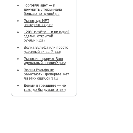
Торговля идёт — и
дежурить у терминала
больше не нужно!
(92)
Рынок, где НЕТ
конкурентов!
(112)
+20% к счёту — и ни одной
сделки, открытой
руками!
(128)
Волна Вульфа или просто
красивый зигзаг?
(143)
Рынок игнорирует Ваш
идеальный анализ?
(145)
Волны Вульфа не
работают? Проверьте, нет
ли этих ошибок
(141)
Деньги в трейдинге — не
там, где Вы думаете
(157)