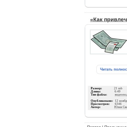
«Как привлеч
Читать полно
Размер:
21 mb
Длина:
6:49
Тип файла:
видеопо
Опубликовано:
12 нояб
Просмотров:
6346
Автор:
Юлия Св