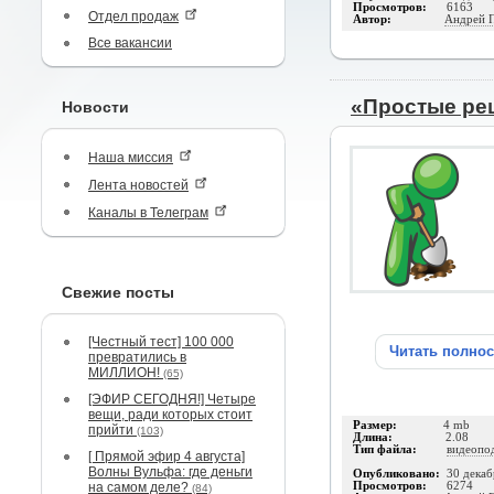
Просмотров:
6163
Отдел продаж
Автор:
Андрей 
Все вакансии
«Простые ре
Новости
Наша миссия
Лента новостей
Каналы в Телеграм
Свежие посты
[Честный тест] 100 000
Читать полно
превратились в
МИЛЛИОН!
(65)
[ЭФИР СЕГОДНЯ!] Четыре
вещи, ради которых стоит
Размер:
4 mb
прийти
(103)
Длина:
2.08
Тип файла:
видеопо
[ Прямой эфир 4 августа]
Волны Вульфа: где деньги
Опубликовано:
30 декаб
на самом деле?
Просмотров:
6274
(84)