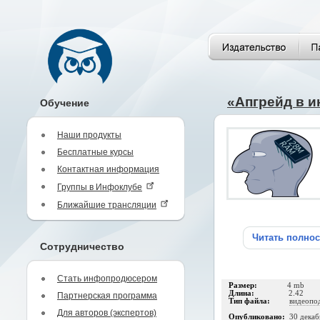
«Апгрейд в 
Обучение
Наши продукты
Бесплатные курсы
Контактная информация
Группы в Инфоклубе
Ближайшие трансляции
Читать полно
Сотрудничество
Стать инфопродюсером
Размер:
4 mb
Длина:
2.42
Партнерская программа
Тип файла:
видеопо
Для авторов (экспертов)
Опубликовано:
30 декаб