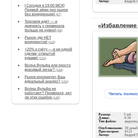
Автор:
Андрей 
[ Сегодня в 19:00 МСК]
Прямой эфир про рынок
без конкуренции!
(97)
Торговля идёт — и
«Избавление 
дежурить у терминала
больше не нужно!
(99)
Рынок, где НЕТ
конкурентов!
(119)
+20% к счёту — и ни одной
сделки, открытой
руками!
(133)
Волна Вульфа или просто
красивый зигзаг?
(148)
Рынок игнорирует Ваш
идеальный анализ?
(154)
Волны Вульфа не
работают? Проверьте, нет
Читать полно
ли этих ошибок
(149)
Размер:
5 mb
Длина:
0.50
Тип файла:
видеопо
Опубликовано:
30 декаб
Просмотров:
6122
Автор:
Андрей 