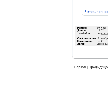
Читать полно
Размер:
10.9 mb
Длина:
11:52
Тип файла:
аудиопо
Опубликовано:
9 октябр
Просмотров:
5783
Автор:
Денис К
Первая
|
Предыдуща