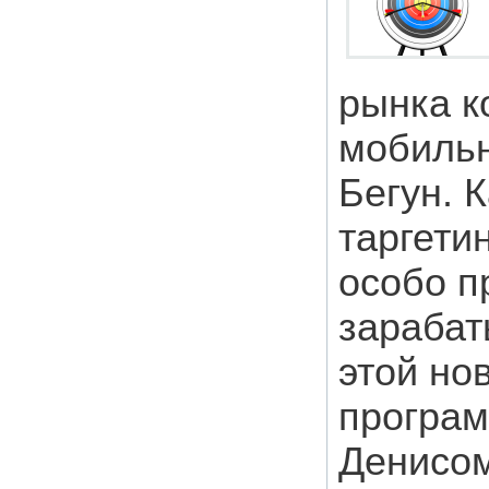
рынка к
мобильн
Бегун. 
таргетин
особо п
зараба
этой но
програ
Денисо