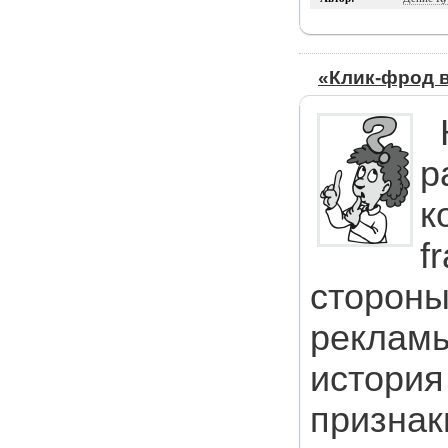
«Клик-фрод в
р
к
f
стороны
рекламы
история
признак