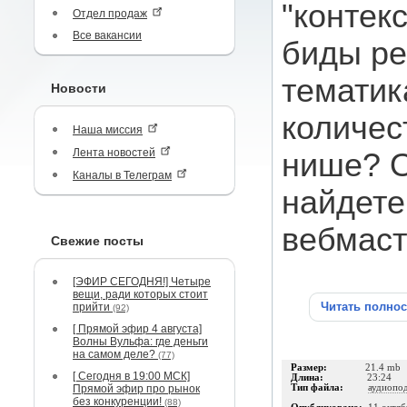
"контек
Отдел продаж
Все вакансии
биды ре
тематик
Новости
количес
Наша миссия
Лента новостей
нише? О
Каналы в Телеграм
найдете
вебмаст
Свежие посты
[ЭФИР СЕГОДНЯ!] Четыре
вещи, ради которых стоит
Читать полно
прийти
(92)
[ Прямой эфир 4 августа]
Волны Вульфа: где деньги
на самом деле?
(77)
Размер:
21.4 mb
[ Сегодня в 19:00 МСК]
Длина:
23:24
Прямой эфир про рынок
Тип файла:
аудиопо
без конкуренции!
(88)