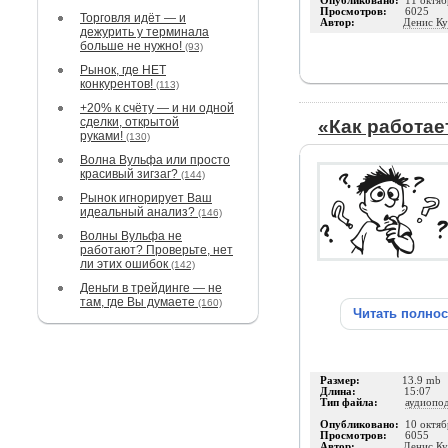
Опубликовано:
11 октяб
Просмотров:
6025
Торговля идёт — и
Автор:
Денис К
дежурить у терминала
больше не нужно!
(93)
Рынок, где НЕТ
конкурентов!
(113)
+20% к счёту — и ни одной
сделки, открытой
«Как работае
руками!
(130)
Волна Вульфа или просто
красивый зигзаг?
(144)
Рынок игнорирует Ваш
идеальный анализ?
(146)
Волны Вульфа не
работают? Проверьте, нет
ли этих ошибок
(142)
Деньги в трейдинге — не
там, где Вы думаете
(160)
Читать полно
Размер:
13.9 mb
Длина:
15:07
Тип файла:
аудиопо
Опубликовано:
10 октяб
Просмотров:
6055
Автор:
Денис К