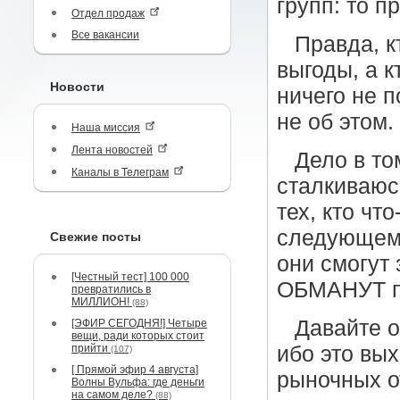
групп: то п
Отдел продаж
Все вакансии
Правда, к
выгоды, а к
Новости
ничего не п
не об этом.
Наша миссия
Лента новостей
Дело в то
Каналы в Телеграм
сталкиваюс
тех, кто чт
следующем:
Свежие посты
они смогут 
[Честный тест] 100 000
ОБМАНУТ п
превратились в
МИЛЛИОН!
(88)
Давайте о
[ЭФИР СЕГОДНЯ!] Четыре
вещи, ради которых стоит
прийти
ибо это вы
(107)
[ Прямой эфир 4 августа]
рыночных о
Волны Вульфа: где деньги
на самом деле?
(88)