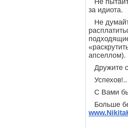
Не пытайт
за идиота.
Не думайт
расплатить
подходящие
«раскрутить
апселлом).
Дружите с
Успехов!..
C Вами б
Больше бе
www.Nikita