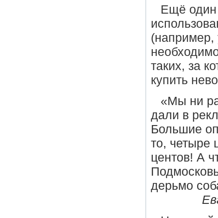
Ещё один
использова
(например,
необходимос
таких, за к
купить нев
«Мы ни ра
дали в рек
Большие оп
то, четыре 
центов! А ч
Подмосковье
дерьмо соба
Евгений 