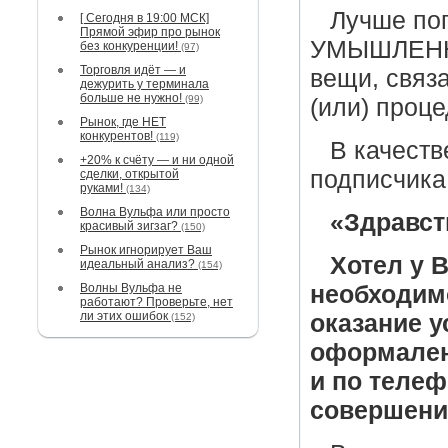
Лучше пог
[ Сегодня в 19:00 МСК]
Прямой эфир про рынок
УМЫШЛЕННО
без конкуренции!
(97)
Торговля идёт — и
вещи, связ
дежурить у терминала
больше не нужно!
(99)
(или) проце
Рынок, где НЕТ
конкурентов!
(119)
В качеств
+20% к счёту — и ни одной
подписчика
сделки, открытой
руками!
(134)
Волна Вульфа или просто
«Здравст
красивый зигзаг?
(150)
Рынок игнорирует Ваш
Хотел у 
идеальный анализ?
(154)
Волны Вульфа не
необходим
работают? Проверьте, нет
ли этих ошибок
оказание у
(152)
оформален
и по телеф
совершени