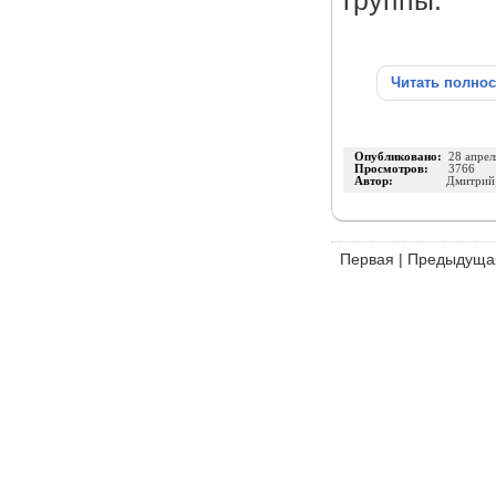
группы.
Читать полно
Опубликовано:
28 апрел
Просмотров:
3766
Автор:
Дмитрий
Первая
|
Предыдуща