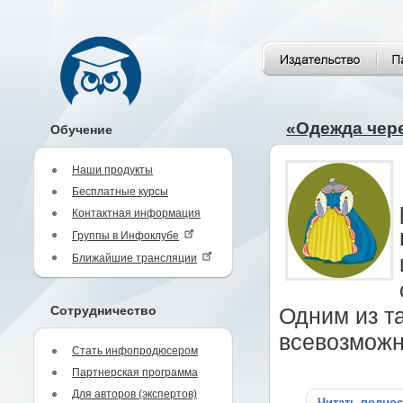
«Одежда чере
Обучение
Наши продукты
Бесплатные курсы
Контактная информация
Группы в Инфоклубе
Ближайшие трансляции
Сотрудничество
Одним из та
всевозможн
Стать инфопродюсером
Партнерская программа
Для авторов (экспертов)
Читать полно