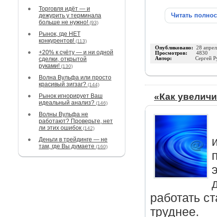
Торговля идёт — и
Читать полно
дежурить у терминала
больше не нужно!
(93)
Рынок, где НЕТ
конкурентов!
(113)
Опубликовано:
28 апрел
+20% к счёту — и ни одной
Просмотров:
4830
сделки, открытой
Автор:
Сергей Р
руками!
(130)
Волна Вульфа или просто
красивый зигзаг?
(144)
«Как увелич
Рынок игнорирует Ваш
идеальный анализ?
(146)
Волны Вульфа не
работают? Проверьте, нет
ли этих ошибок
(142)
Деньги в трейдинге — не
там, где Вы думаете
(160)
работать с
труднее.