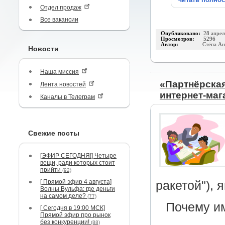
Отдел продаж
Все вакансии
Опубликовано:
28 апрел
Просмотров:
5296
Автор:
Стёпа Ан
Новости
Наша миссия
«Партнёрска
Лента новостей
интернет-маг
Каналы в Телеграм
Свежие посты
[ЭФИР СЕГОДНЯ!] Четыре
вещи, ради которых стоит
прийти
(92)
[ Прямой эфир 4 августа]
ракетой"),
Волны Вульфа: где деньги
на самом деле?
(77)
Почему и
[ Сегодня в 19:00 МСК]
Прямой эфир про рынок
без конкуренции!
(88)