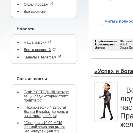
Отдел продаж
Все вакансии
Читать полно
Новости
Опубликовано:
06 декаб
Наша миссия
Просмотров:
4324
Автор:
Ольга Ив
Лента новостей
Каналы в Телеграм
«Успех и бог
Свежие посты
В
[ЭФИР СЕГОДНЯ!] Четыре
вещи, ради которых стоит
люд
прийти
(90)
час
[ Прямой эфир 4 августа]
Волны Вульфа: где деньги
Пра
на самом деле?
(74)
жел
[ Сегодня в 19:00 МСК]
Прямой эфир про рынок
без конкуренции!
(85)