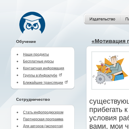
«Мотивация 
Обучение
Наши продукты
Бесплатные курсы
Контактная информация
Группы в Инфоклубе
Ближайшие трансляции
Сотрудничество
существующ
прибегать 
Стать инфопродюсером
условия раб
Партнерская программа
вами, мои ч
Для авторов (экспертов)