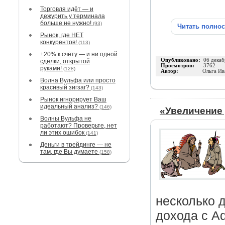
Торговля идёт — и
дежурить у терминала
больше не нужно!
(93)
Читать полно
Рынок, где НЕТ
конкурентов!
(113)
+20% к счёту — и ни одной
Опубликовано:
06 декаб
сделки, открытой
Просмотров:
3762
руками!
(128)
Автор:
Ольга Ив
Волна Вульфа или просто
красивый зигзаг?
(143)
Рынок игнорирует Ваш
идеальный анализ?
(146)
«Увеличение 
Волны Вульфа не
работают? Проверьте, нет
ли этих ошибок
(141)
Деньги в трейдинге — не
там, где Вы думаете
(158)
несколько 
дохода с A