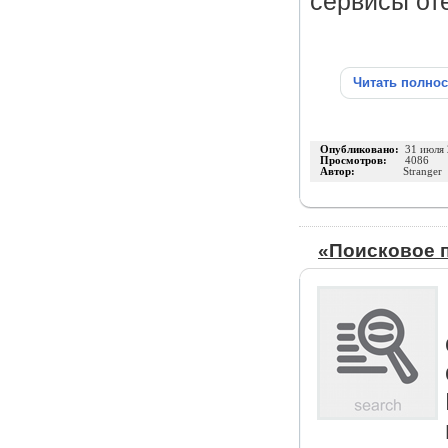
сервисы от
Читать полно
Опубликовано:
31 июля
Просмотров:
4086
Автор:
Stranger
«Поисковое п