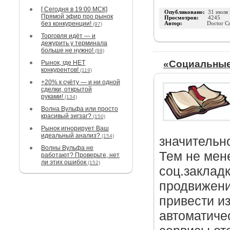
[ Сегодня в 19:00 МСК]
Опубликовано:
31 июля
Прямой эфир про рынок
Просмотров:
4245
без конкуренции!
Автор:
Doctor C
(97)
Торговля идёт — и
дежурить у терминала
больше не нужно!
(99)
«Социальные
Рынок, где НЕТ
конкурентов!
(119)
+20% к счёту — и ни одной
сделки, открытой
руками!
(134)
Волна Вульфа или просто
красивый зигзаг?
(150)
Рынок игнорирует Ваш
идеальный анализ?
(154)
значительн
Волны Вульфа не
Тем не мене
работают? Проверьте, нет
ли этих ошибок
(152)
соц.заклад
продвижени
привести и
автоматиче