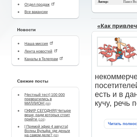
Автор:
Павел Во
Отдел продаж
Все вакансии
«Как привлеч
Новости
Наша миссия
Лента новостей
Каналы в Телеграм
некоммерче
Свежие посты
посетителе
есть и в да
[Честный тест] 100 000
превратились в
кучу, речь 
МИЛЛИОН!
(88)
[ЭФИР СЕГОДНЯ!] Четыре
вещи, ради которых стоит
прийти
(106)
Читать полно
[ Прямой эфир 4 августа]
Волны Вульфа: где деньги
на самом деле?
(88)