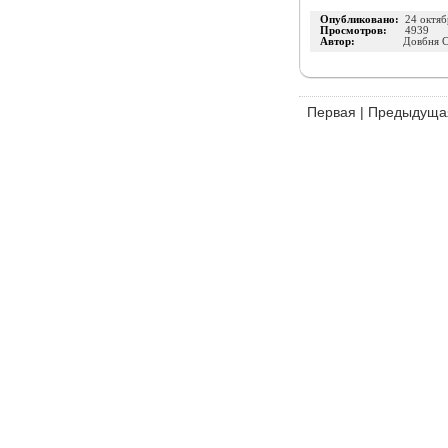
Опубликовано:
24 октяб
Просмотров:
4939
Автор:
Довбня С
Первая
|
Предыдуща