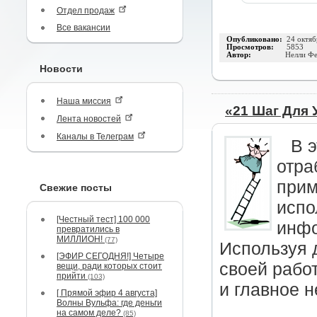
Отдел продаж
Все вакансии
Опубликовано:
24 октяб
Просмотров:
5853
Автор:
Нелли Фе
Новости
Наша миссия
«21 Шаг Для 
Лента новостей
Каналы в Телеграм
В 
отра
прим
Свежие посты
испо
[Честный тест] 100 000
инфо
превратились в
МИЛЛИОН!
(77)
Используя д
[ЭФИР СЕГОДНЯ!] Четыре
своей рабо
вещи, ради которых стоит
прийти
(103)
и главное 
[ Прямой эфир 4 августа]
Волны Вульфа: где деньги
на самом деле?
(85)