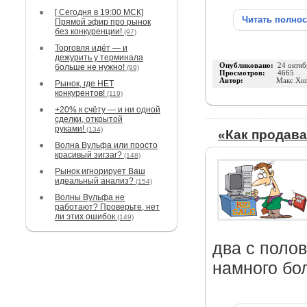
[ Сегодня в 19:00 МСК]
Читать полно
Прямой эфир про рынок
без конкуренции!
(97)
Торговля идёт — и
дежурить у терминала
Опубликовано:
24 октяб
больше не нужно!
(99)
Просмотров:
4665
Автор:
Макс Хи
Рынок, где НЕТ
конкурентов!
(119)
+20% к счёту — и ни одной
сделки, открытой
руками!
(134)
«Как продав
Волна Вульфа или просто
красивый зигзаг?
(148)
Рынок игнорирует Ваш
идеальный анализ?
(154)
Волны Вульфа не
работают? Проверьте, нет
ли этих ошибок
(149)
два с полов
намного бо