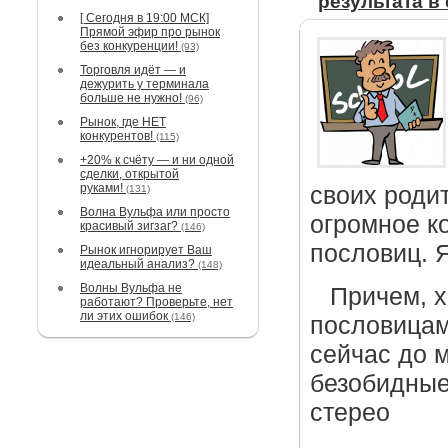
результата в
[ Сегодня в 19:00 МСК]
Прямой эфир про рынок
без конкуренции!
(93)
Торговля идёт — и
дежурить у терминала
больше не нужно!
(96)
Рынок, где НЕТ
конкурентов!
(115)
+20% к счёту — и ни одной
сделки, открытой
руками!
своих роди
(131)
Волна Вульфа или просто
огромное к
красивый зигзаг?
(146)
пословиц. 
Рынок игнорирует Ваш
идеальный анализ?
(148)
Волны Вульфа не
Причем, х
работают? Проверьте, нет
ли этих ошибок
(146)
пословицам
сейчас до 
безобидные
стерео