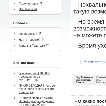
Похвально
Отдел продаж
Все вакансии
такую возм
Но время 
Новости
возможност
Наша миссия
не можете о
Лента новостей
Время ухо
Каналы в Телеграм
Читать полно
Свежие посты
[Честный тест] 100 000
превратились в
Опубликовано:
22 октяб
МИЛЛИОН!
Просмотров:
5997
(44)
Автор:
Александ
[ЭФИР СЕГОДНЯ!] Четыре
вещи, ради которых стоит
прийти
(96)
[ Прямой эфир 4 августа]
«О каких пос
Волны Вульфа: где деньги
на самом деле?
(80)