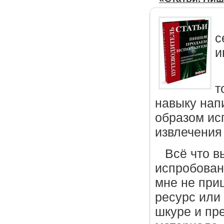
с
и
т
навыку нап
образом ис
извлечения
Всё что в
испробован
мне не при
ресурс или 
шкуре и пр