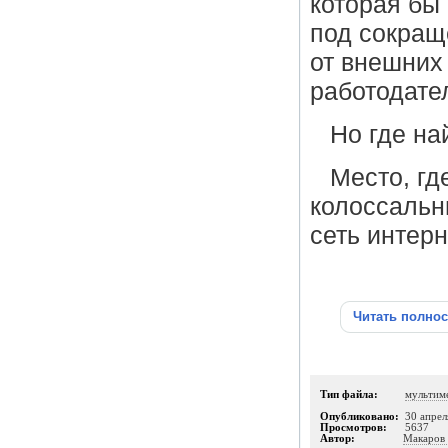
которая бы
под сокращ
от внешних
работодате
Но где на
Место, гд
колоссальн
сеть интерн
Читать полно
Тип файла:
мультим
Опубликовано:
30 апрел
Просмотров:
5637
Автор:
Макаров