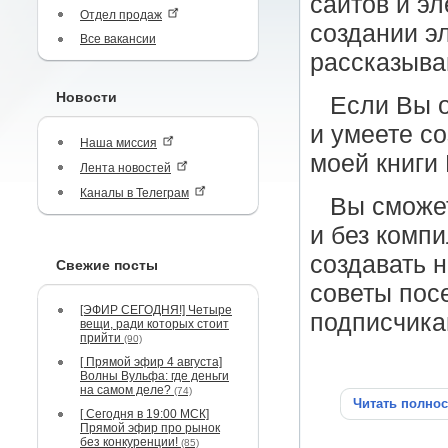
сайтов и эл
Отдел продаж
создании эл
Все вакансии
рассказыва
Новости
Если Вы о
и умеете с
Наша миссия
моей книги
Лента новостей
Каналы в Телеграм
Вы сможет
и без комп
создавать 
Свежие посты
советы посе
[ЭФИР СЕГОДНЯ!] Четыре
подписчика
вещи, ради которых стоит
прийти
(90)
[ Прямой эфир 4 августа]
Волны Вульфа: где деньги
на самом деле?
(74)
Читать полно
[ Сегодня в 19:00 МСК]
Прямой эфир про рынок
без конкуренции!
(85)