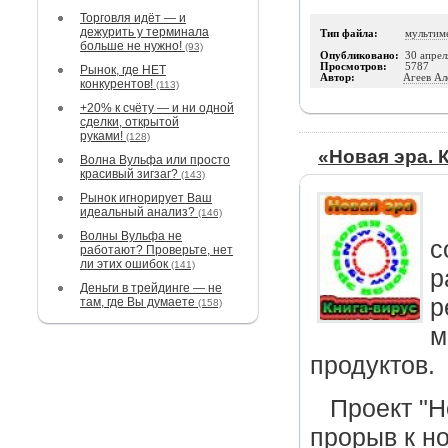
Торговля идёт — и
дежурить у терминала
Тип файла:
мультим
больше не нужно!
(93)
Опубликовано:
30 апрел
Просмотров:
5787
Рынок, где НЕТ
Автор:
Агеев Ал
конкурентов!
(113)
+20% к счёту — и ни одной
сделки, открытой
руками!
(128)
«Новая эра. К
Волна Вульфа или просто
красивый зигзаг?
(143)
Рынок игнорирует Ваш
идеальный анализ?
(146)
Волны Вульфа не
с
работают? Проверьте, нет
ли этих ошибок
(141)
р
Деньги в трейдинге — не
р
там, где Вы думаете
(158)
м
продуктов.
Проект "Н
прорыв к н