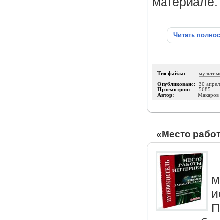
материале.
Читать полно
Тип файла:
мультим
Опубликовано:
30 апрел
Просмотров:
5685
Автор:
Макаров
«Место работ
м
и
П