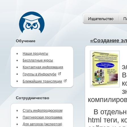
«Создание эл
Обучение
Наши продукты
Бесплатные курсы
э
Контактная информация
В
Группы в Инфоклубе
Ближайшие трансляции
к
з
Сотрудничество
компилиров
В отдельн
Стать инфопродюсером
Партнерская программа
html теги,
Для авторов (экспертов)