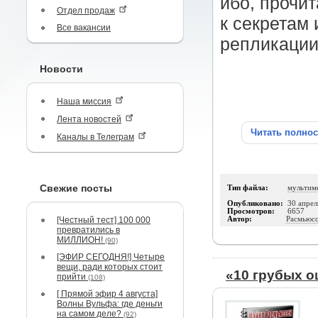
ибо, прочи
Отдел продаж
к секретам
Все вакансии
репликации
Новости
Наша миссия
Лента новостей
Читать полно
Каналы в Телеграм
Свежие посты
Тип файла:
мультим
Опубликовано:
30 апрел
Просмотров:
6657
[Честный тест] 100 000
Автор:
Расмьюс
превратились в
МИЛЛИОН!
(90)
[ЭФИР СЕГОДНЯ!] Четыре
вещи, ради которых стоит
«10 грубых 
прийти
(108)
[ Прямой эфир 4 августа]
Волны Вульфа: где деньги
на самом деле?
(92)