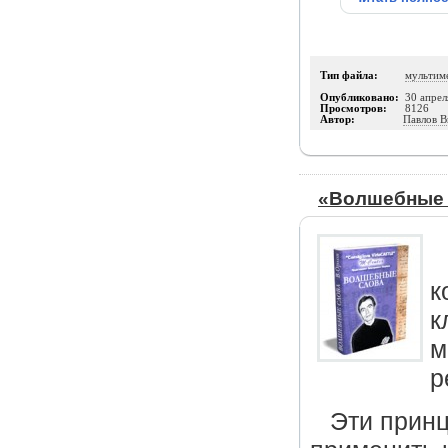
Тип файла:
мультим
Опубликовано:
30 апрел
Просмотров:
8126
Автор:
Павлов В
«Волшебные 
к
к
м
р
Эти принц