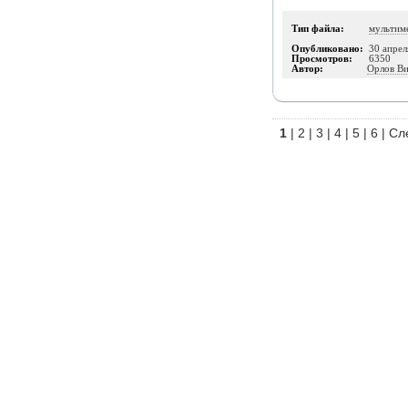
Тип файла:
мультим
Опубликовано:
30 апрел
Просмотров:
6350
Автор:
Орлов В
1
|
2
|
3
|
4
|
5
|
6
|
Сл