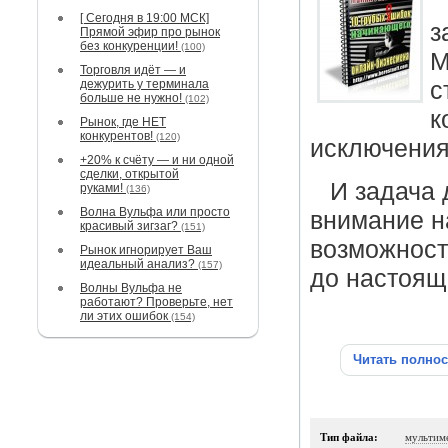
[ Сегодня в 19:00 МСК]
з
Прямой эфир про рынок
без конкуренции!
(100)
М
Торговля идёт — и
дежурить у терминала
с
больше не нужно!
(102)
к
Рынок, где НЕТ
конкурентов!
(120)
исключения
+20% к счёту — и ни одной
сделки, открытой
И задача 
руками!
(136)
Волна Вульфа или просто
внимание н
красивый зигзаг?
(151)
возможност
Рынок игнорирует Ваш
идеальный анализ?
(157)
до настоящ
Волны Вульфа не
работают? Проверьте, нет
ли этих ошибок
(154)
Читать полно
Тип файла:
мультим