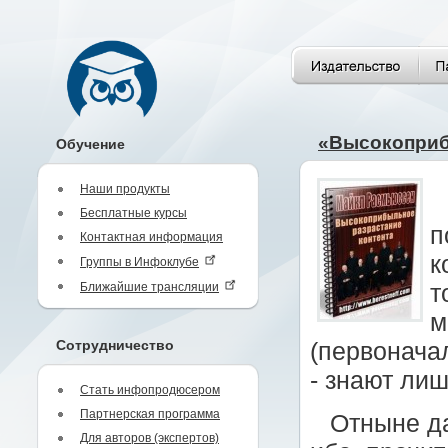
«Высокоприб
Обучение
Наши продукты
Бесплатные курсы
п
Контактная информация
к
Группы в Инфоклубе
Ближайшие трансляции
т
м
Сотрудничество
(первонача
- знают ли
Стать инфопродюсером
Партнерская программа
Отныне да
Для авторов (экспертов)