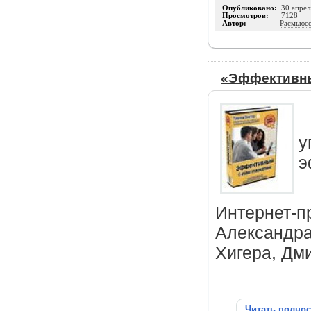
Опубликовано:
30 апрел
Просмотров:
7128
Автор:
Расмьюс
«Эффективны
у
э
Интернет-п
Александра
Хигера, Дми
Читать полно