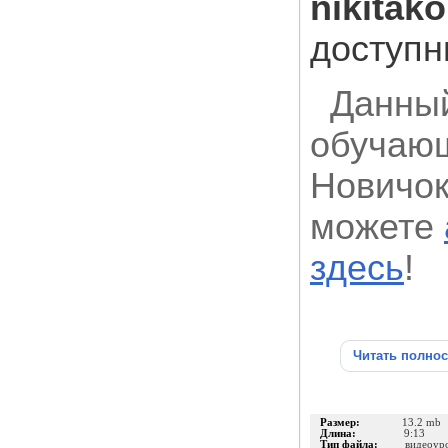
nikitako
доступн
Данный
обучающ
Новичок
можете
здесь
!
Читать полно
Размер:
13.2 mb
Длина:
9:13
Тип файла:
видеоур