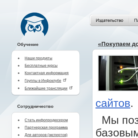
«Покупаем до
Обучение
Наши продукты
Бесплатные курсы
Контактная информация
Группы в Инфоклубе
Ближайшие трансляции
сайтов
.
Сотрудничество
Мы по
Стать инфопродюсером
Партнерская программа
базовым
Для авторов (экспертов)