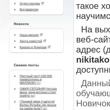
такое х
Отдел продаж
Все вакансии
научимс
Новости
На вых
Наша миссия
веб-сай
Лента новостей
адрес (
Каналы в Телеграм
nikitako
Свежие посты
доступн
[Честный тест] 100 000
превратились в
Данный
МИЛЛИОН!
(47)
[ЭФИР СЕГОДНЯ!] Четыре
обучающ
вещи, ради которых стоит
прийти
(98)
Новичок
[ Прямой эфир 4 августа]
Волны Вульфа: где деньги
на самом деле?
(82)