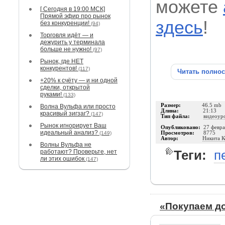
можете
[ Сегодня в 19:00 МСК]
Прямой эфир про рынок
здесь
!
без конкуренции!
(94)
Торговля идёт — и
дежурить у терминала
больше не нужно!
(97)
Рынок, где НЕТ
конкурентов!
(117)
Читать полно
+20% к счёту — и ни одной
сделки, открытой
руками!
(133)
Размер:
46.5 mb
Волна Вульфа или просто
Длина:
21:13
красивый зигзаг?
(147)
Тип файла:
видеоур
Рынок игнорирует Ваш
Опубликовано:
27 февра
идеальный анализ?
(149)
Просмотров:
8775
Автор:
Никита К
Волны Вульфа не
Теги:
п
работают? Проверьте, нет
ли этих ошибок
(147)
«Покупаем до