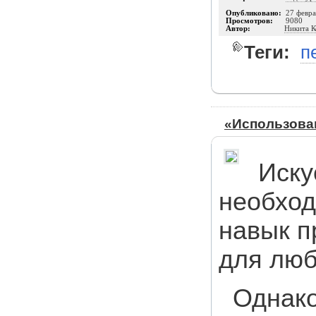
Опубликовано:
27 февра
Просмотров:
9080
Автор:
Никита К
Теги:
п
«Использова
Иску
необхо
навык п
для люб
Однако