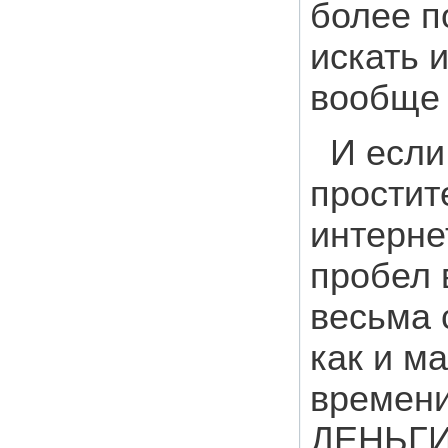
более п
искать 
вообще 
И если
простит
интерне
пробел 
весьма 
как и м
времени
ДЕНЬГИ,