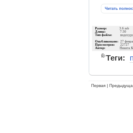
Читать полно
Размер:
3.6 mb
Длина:
7:30
Тип файла:
видеоур
Опубликовано:
27 февра
Просмотров:
22727
Автор:
Никита К
Теги:
Первая
|
Предыдуща