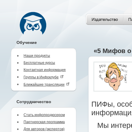
Обучение
«5 Мифов о
Наши продукты
Бесплатные курсы
Контактная информация
Группы в Инфоклубе
Ближайшие трансляции
Сотрудничество
ПИФы, особ
информация
Стать инфопродюсером
Партнерская программа
Мы интере
Для авторов (экспертов)