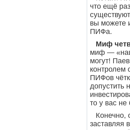
что ещё ра
существуют
вы можете 
ПИФа.
Миф чет
миф — «наш
могут! Пае
контролем 
ПИФов чётк
допустить н
инвестиров
то у вас не
Конечно, 
заставляя в