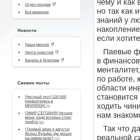
чему и как 
Отдел продаж
но так как
Все вакансии
знаний у л
накопление
Новости
если хотит
Наша миссия
Паевые ф
Лента новостей
в финансов
Каналы в Телеграм
менталитет
по работе,
Свежие посты
области инв
становится 
[Честный тест] 100 000
превратились в
ходить чини
МИЛЛИОН!
(5)
[ЭФИР СЕГОДНЯ!] Четыре
нам знаком
вещи, ради которых стоит
прийти
(92)
Так что д
[ Прямой эфир 4 августа]
Волны Вульфа: где деньги
реальной с
на самом деле?
(77)