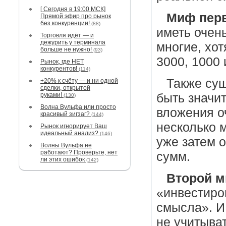
[ Сегодня в 19:00 МСК]
Миф пер
Прямой эфир про рынок
без конкуренции!
(88)
иметь очень
Торговля идёт — и
дежурить у терминала
многие, хо
больше не нужно!
(93)
3000, 1000 
Рынок, где НЕТ
конкурентов!
(114)
Также сущ
+20% к счёту — и ни одной
сделки, открытой
руками!
быть значи
(130)
Волна Вульфа или просто
вложения о
красивый зигзаг?
(144)
несколько 
Рынок игнорирует Ваш
идеальный анализ?
(146)
уже затем 
Волны Вульфа не
работают? Проверьте, нет
сумм.
ли этих ошибок
(142)
Второй 
«инвестиро
смысла». И
не учитыва