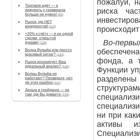
пожалуй, 
Торговля идёт — и
риска час
дежурить у терминала
больше не нужно!
(93)
инвестиро
Рынок, где НЕТ
конкурентов!
(113)
происходит 
+20% к счёту — и ни одной
сделки, открытой
Во-первы
руками!
(128)
обеспечен
Волна Вульфа или просто
красивый зигзаг?
(143)
фонда, а т
Рынок игнорирует Ваш
идеальный анализ?
(146)
Функции уп
Волны Вульфа не
разделен
работают? Проверьте, нет
ли этих ошибок
(141)
структу
Деньги в трейдинге — не
там, где Вы думаете
(158)
специа
специализи
ни при как
активы и
Специализ