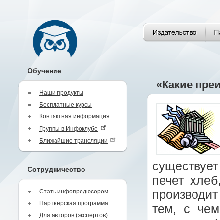
Обучение
«Какие пре
Наши продукты
Бесплатные курсы
Контактная информация
Группы в Инфоклубе
Ближайшие трансляции
существует
Сотрудничество
печет хлеб
Стать инфопродюсером
производит
Партнерская программа
тем, с че
Для авторов (экспертов)