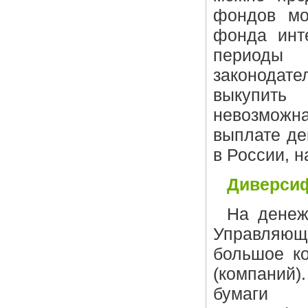
фондов мо
фонда инт
периоды
законодат
выкупить
невозможн
выплате де
в России, н
Диверси
На денеж
Управляющ
большое ко
(компаний
бумаги 