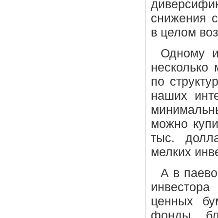
диверсифик
снижения с
в целом во
Одному и
несколько 
по структу
наших инт
минимальн
можно купи
тыс. долл
мелких инв
А в паев
инвестора
ценных бу
фонды, бл