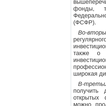
вышепереч
фонды, т
Федераль
(ФСФР).
Во-вторы
регулярног
инвестици
также о 
инвести
профессион
широкая ди
В-треть
получить 
открытых 
можно про