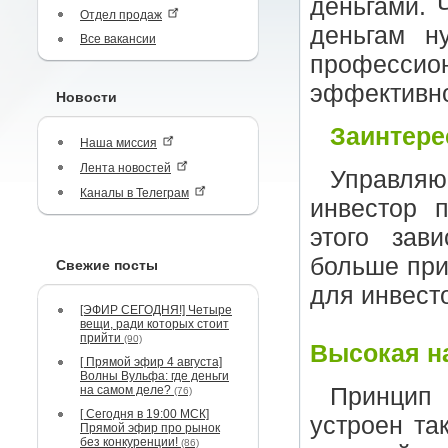
деньгами. 
Отдел продаж
деньгам н
Все вакансии
профессио
эффективно
Новости
Заинтере
Наша миссия
Лента новостей
Управляю
Каналы в Телеграм
инвестор 
этого зав
больше при
Свежие посты
для инвест
[ЭФИР СЕГОДНЯ!] Четыре
вещи, ради которых стоит
прийти
(90)
Высокая н
[ Прямой эфир 4 августа]
Волны Вульфа: где деньги
на самом деле?
Принцип
(76)
[ Сегодня в 19:00 МСК]
устроен та
Прямой эфир про рынок
без конкуренции!
(86)