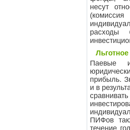
несут отн
(комисс
индивидуал
расходы 
инвестицио
Льготное
Паевые и
юридически
прибыль. З
и в резуль
сравниват
инвестиро
индивидуа
ПИФов так
течение го