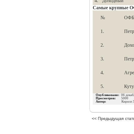
4.
Доходный
Самые крупные 
№
ОФБ
1.
Петр
2.
Дох
3.
Петр
4.
Агр
5.
Куту
Опубликовано:
06 декаб
Просмотров:
5000
Автор:
Кирилл 
<< Предыдущая стат