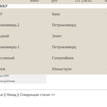
Зенит
руб
111 238.02
8
ОФБУ
У
Банк
окоммерц-2
Петрокоммерц
одный
Зенит
окоммерц-1
Петрокоммерц
ессивный
ГазпромБанк
зов
Юниаструм
ря 2009
Загоруйченко
ья
||
Назад
||
Следующая статья >>