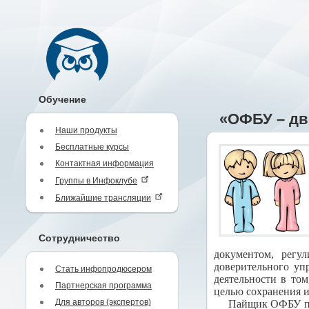
Обучение
«ОФБУ – д
Наши продукты
Бесплатные курсы
Контактная информация
Группы в Инфоклубе
Ближайшие трансляции
Сотрудничество
документом, регу
доверительного уп
Стать инфопродюсером
деятельности в то
Партнерская программа
целью сохранения и
Для авторов (экспертов)
Пайщик ОФБУ пол