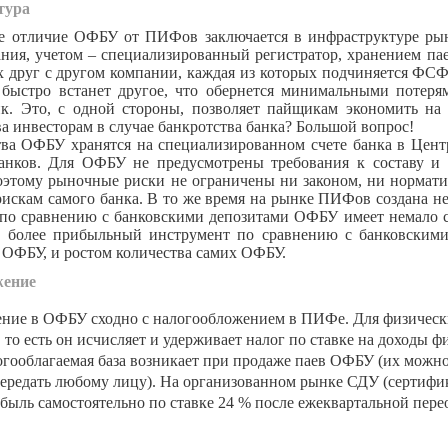
тура
отличие ОФБУ от ПИФов заключается в инфраструктуре рын
ния, учетом – специализированный регистратор, хранением пае
 друг с другом компании, каждая из которых подчиняется ФСФР
 быстро встанет другое, что обернется минимальными потер
нк. Это, с одной стороны, позволяет пайщикам экономить на
а инвесторам в случае банкротства банка? Большой вопрос!
ва ОФБУ хранятся на специализированном счете банка в Центр
нков. Для ОФБУ не предусмотрены требования к составу и с
поэтому рыночные риски не ограничены ни законом, ни норма
искам самого банка. В то же время на рынке ПИФов создана н
 по сравнению с банковскими депозитами ОФБУ имеет немало
 более прибыльный инструмент по сравнению с банковскими 
 ОФБУ, и ростом количества самих ОФБУ.
жение
 в ОФБУ сходно с налогообложением в ПИФе. Для физических 
 то есть он исчисляет и удерживает налог по ставке на доходы ф
огооблагаемая база возникает при продаже паев ОФБУ (их можно
редать любому лицу). На организованном рынке СДУ (сертифика
ибыль самостоятельно по ставке 24 % после ежеквартальной пере