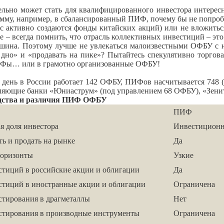
о может стать для квалифицированного инвестора интересны
мму, например, в сбалансированный ПИФ, почему бы не попроб
ас активно создаются фонды китайских акций) или не вложит
е – всегда помнить, что отрасль коллективных инвестиций – эт
шина. Поэтому лучше не увлекаться малоизвестными ОФБУ с н
 дно» и «продавать на пике»? Пытайтесь спекулятивно торгова
ИФы… или в грамотно организованные ОФБУ!
 день в России работает 142 ОФБУ, ПИФов насчитывается 748 
яющие банки «Юниаструм» (под управлением 68 ОФБУ), «Зенит»
дства и различия ПИФ ОФБУ
ПИФ
я доля инвестора
Инвестицион
ь и продать на рынке
Да
оризонты
Узкие
тиций в российские акции и облигации
Да
стиций в иностранные акции и облигации
Ограничена
стирования в драгметаллы
Нет
стирования в производные инструменты
Ограничена