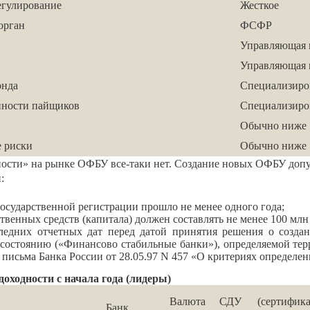
егулирование
Жесткое
орган
ФСФР
Управляющая 
Управляющая 
онда
Специализиро
нности пайщиков
Специализиро
Обычно ниже
 риски
Обычно ниже
ти» на рынке ОФБУ все-таки нет. Создание новых ОФБУ допус
:
государственной регистрации прошло не менее одного года;
ственных средств (капитала) должен составлять не менее 100 млн
ледних отчетных дат перед датой принятия решения о созда
состоянию («Финансово стабильные банки»), определяемой тер
письма Банка России от 28.05.97 N 457 «О критериях определен
оходности с начала года (лидеры)
Валюта
СДУ (сертифика
Банк