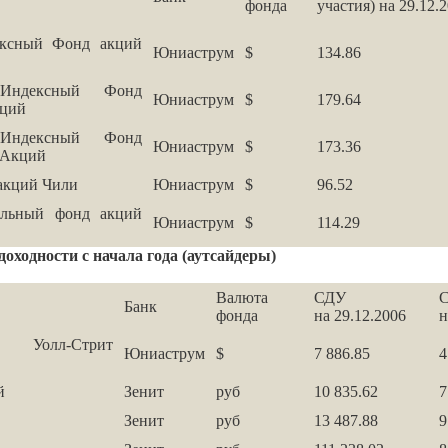
фонда
участия) на 29.12.
ексный Фонд акций
Юниаструм
$
134.86
Индексный Фонд
Юниаструм
$
179.64
кций
Индексный Фонд
Юниаструм
$
173.36
 Акций
акций Чили
Юниаструм
$
96.52
альный фонд акций
Юниаструм
$
114.29
оходности с начала года (аутсайдеры)
Валюта
СДУ
Банк
фонда
на 29.12.2006
н
Уолл-Стрит
Юниаструм
$
7 886.85
4
й
Зенит
руб
10 835.62
7
Зенит
руб
13 487.88
9