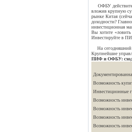
ОФБУ действительн
вложив крупную су
рынке Китая (сейч
доходности? Главно
инвестиционная ма
Вы хотите «ловить
Инвестируйте в П
Н
а сегодняшний
Крупнейшие управл
ПИФ и ОФБУ: схо
Документированна
Возможность купит
Инвестиционные г
Возможность инвес
Возможность инве
Возможность инве
Возможность инве