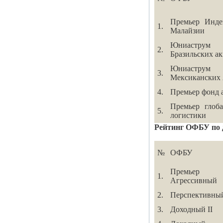
Премьер Инд
1.
Малайзии
Юниаструм 
2.
Бразильских а
Юниаструм 
3.
Мексиканских
4.
Премьер фонд 
Премьер глоб
5.
логистики
Рейтинг ОФБУ по д
№
ОФБУ
Премьер 
1.
Агрессивный
2.
Перспективны
3.
Доходный II