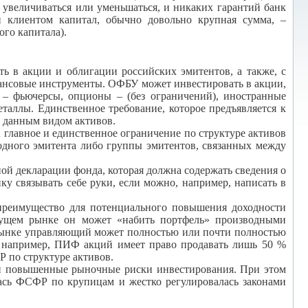
 увеличиваться или уменьшаться, и никаких гарантий банк
й клиентом капитал, обычно довольно крупная сумма, –
ого капитала).
в акции и облигации российских эмитентов, а также, с
ансовые инструменты. ОФБУ может инвестировать в акции,
 – фьючерсы, опционы – (без ограничений), иностранные
таллы. Единственное требование, которое предъявляется к
с данным видом активов.
главное и единственное ограничение по структуре активов
одного эмитента либо группы эмитентов, связанных между
й декларации фонда, которая должна содержать сведения о
ку связывать себе руки, если можно, например, написать в
 преимущество для потенциального повышения доходности
тущем рынке он может «набить портфель» производными
 рынке управляющий может полностью или почти полностью
, например, ПИФ акций имеет право продавать лишь 50 %
 по структуре активов.
ой повышенные рыночные риски инвестирования. При этом
лась ФСФР по крупицам и жестко регулировалась законами