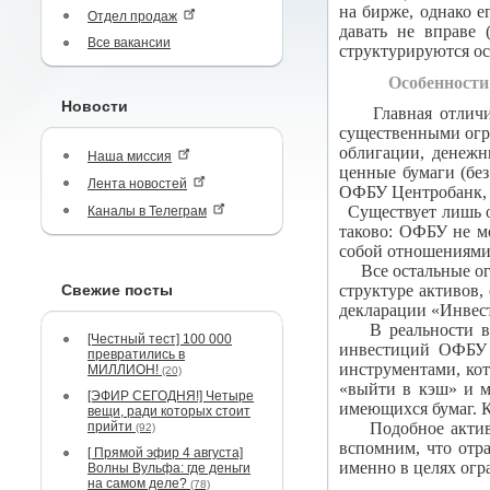
на бирже, однако е
Отдел продаж
давать не вправе 
Все вакансии
структурируются ос
Особенност
Новости
Главная отличител
существенными огр
облигации, денежн
Наша миссия
ценные бумаги (без
Лента новостей
ОФБУ Центробанк, –
Существует лишь 
Каналы в Телеграм
таково: ОФБУ не м
собой отношениями
Все остальные о
Свежие посты
структуре активов,
декларации «Инвест
В реальности 
[Честный тест] 100 000
инвестиций ОФБУ 
превратились в
инструментами, ко
МИЛЛИОН!
(20)
«выйти в кэш» и м
[ЭФИР СЕГОДНЯ!] Четыре
имеющихся бумаг. К
вещи, ради которых стоит
прийти
Подобное акти
(92)
вспомним, что отр
[ Прямой эфир 4 августа]
именно в целях огр
Волны Вульфа: где деньги
на самом деле?
(78)