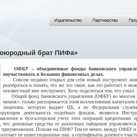
воюродный брат ПИФа»
ОФБУ – объединенные фонды банковского управлени
поучаствовать в больших финансовых делах.
Совсем недавно открыл для себя новый инструмент инв
разобраться и понять, что же это такое, как это работает и м
неизвестный мне инструмент. Хочу поделиться тем, что узнал
Общий фонд банковского управления (ОФБУ) во многом 
мешок», только распоряжается этим коллективным капиталом б
лицензии, которую выдает ЦБ, а не Федеральная служб
лирующим деятельность подобных фондов, являются Инстр
равления и бухгалтерском учете этих операций кредитными 
м, что денежные средства от различных пайщиков управляются
 приумножения. Похоже на ПИФ? Тем не менее, между ОФБУ и П
учает не инвестиционные паи, а сертификаты долевого участия