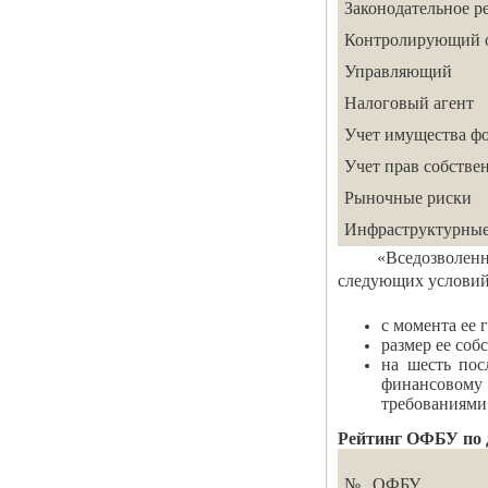
Законодательное р
Контролирующий 
Управляющий
Налоговый агент
Учет имущества ф
Учет прав собстве
Рыночные риски
Инфраструктурные
«Вседозволеннос
следующих условий
с момента ее 
размер ее соб
на шесть пос
финансовому 
требованиями 
Рейтинг ОФБУ по д
№
ОФБУ