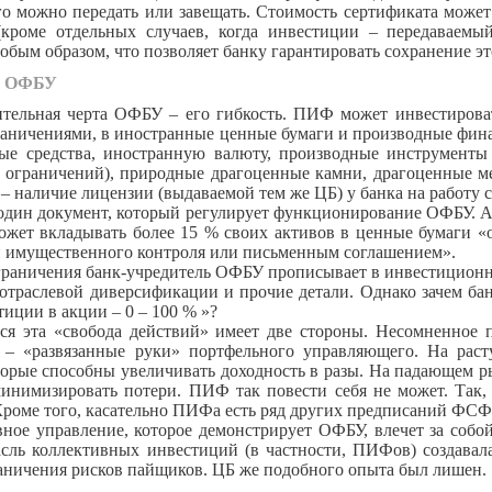
го можно передать или завещать. Стоимость сертификата может
(кроме отдельных случаев, когда инвестиции – передаваемы
обым образом, что позволяет банку гарантировать сохранение эт
и ОФБУ
ьная черта ОФБУ – его гибкость. ПИФ может инвестировать 
аничениями, в иностранные ценные бумаги и производные фин
ые средства, иностранную валюту, производные инструменты
 ограничений), природные драгоценные камни, драгоценные ме
 наличие лицензии (выдаваемой тем же ЦБ) у банка на работу 
один документ, который регулирует функционирование ОФБУ. А 
ожет вкладывать более 15 % своих активов в ценные бумаги «
 имущественного контроля или письменным соглашением».
граничения банк-учредитель ОФБУ прописывает в инвестиционно
 отраслевой диверсификации и прочие детали. Однако зачем бан
иции в акции – 0 – 100 % »?
вся эта «свобода действий» имеет две стороны. Несомненное
– «развязанные руки» портфельного управляющего. На рас
торые способны увеличивать доходность в разы. На падающем
инимизировать потери. ПИФ так повести себя не может. Так
роме того, касательно ПИФа есть ряд других предписаний ФСФР
вное управление, которое демонстрирует ОФБУ, влечет за соб
асль коллективных инвестиций (в частности, ПИФов) создава
аничения рисков пайщиков. ЦБ же подобного опыта был лишен.