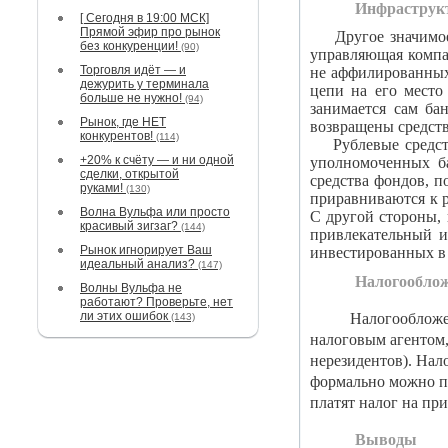
Инфраструк
[ Сегодня в 19:00 МСК]
Прямой эфир про рынок
Другое значимое 
без конкуренции!
(90)
управляющая компа
Торговля идёт — и
не аффилированных
дежурить у терминала
цепи на его место
больше не нужно!
(94)
занимается сам ба
Рынок, где НЕТ
возвращены средств
конкурентов!
(114)
Рублевые средст
+20% к счёту — и ни одной
уполномоченных ба
сделки, открытой
средства фондов, 
руками!
(130)
приравниваются к р
Волна Вульфа или просто
С другой стороны,
красивый зигзаг?
(144)
привлекательный и
Рынок игнорирует Ваш
инвестированных в
идеальный анализ?
(147)
Налогообло
Волны Вульфа не
работают? Проверьте, нет
ли этих ошибок
Налогообложение
(143)
налоговым агентом,
нерезидентов). Нал
формально можно пе
платят налог на пр
Выводы