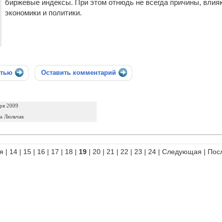
биржевые индексы. При этом отнюдь не всегда причины, влия
экономики и политики.
стью
Оставить комментарий
ря 2009
а Люльчак
я
|
14
|
15
|
16
|
17
|
18
|
19
|
20
|
21
|
22
|
23
|
24
|
Следующая
|
Пос