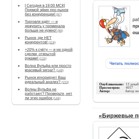
[ Сегодня в 19:00 МСК]
Прямой эфир про рынок
без конкуренции!
(97)
ра
Торговля идёт — и
пр
дежурить у терминала
больше не нужно!
(99)
ош
Рынок, где НЕТ
конкурентов!
(119)
+20% к счёту — и ни одной
сделки, открытой
руками!
(133)
Читать полно
Волна Вульфа или просто
красивый зигзаг?
(148)
Рынок игнорирует Ваш
идеальный анализ?
(153)
Опубликовано:
13 декаб
Просмотров:
4057
Волны Вульфа не
Автор:
Автор не
работают? Проверьте, нет
ли этих ошибок
(149)
«Биржевые 