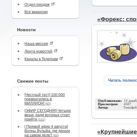
Отдел продаж
Все вакансии
«Форекс: спо
Новости
Наша миссия
Лента новостей
Каналы в Телеграм
Читать полно
Свежие посты
[Честный тест] 100 000
превратились в
Опубликовано:
13 декаб
МИЛЛИОН!
(65)
Просмотров:
4507
Автор:
Тимофей
[ЭФИР СЕГОДНЯ!] Четыре
вещи, ради которых стоит
прийти
(102)
[ Прямой эфир 4 августа]
«Крупнейшие
Волны Вульфа: где деньги
на самом деле?
(84)