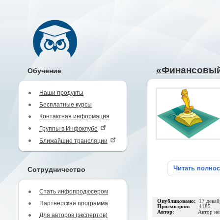
«Финансовый
Обучение
Наши продукты
Бесплатные курсы
Контактная информация
Группы в Инфоклубе
Ближайшие трансляции
Читать полно
Сотрудничество
Стать инфопродюсером
Опубликовано:
17 декаб
Партнерская программа
Просмотров:
4185
Автор:
Автор не
Для авторов (экспертов)