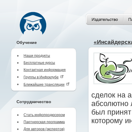
«Инсайдерска
Обучение
Наши продукты
Бесплатные курсы
Контактная информация
Группы в Инфоклубе
Ближайшие трансляции
сделок на 
Сотрудничество
абсолютно л
был принят
Стать инфопродюсером
которому и
Партнерская программа
Для авторов (экспертов)