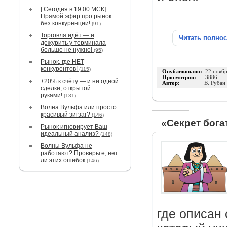
[ Сегодня в 19:00 МСК]
Прямой эфир про рынок
без конкуренции!
(91)
Торговля идёт — и
Читать полно
дежурить у терминала
больше не нужно!
(95)
Рынок, где НЕТ
конкурентов!
(115)
Опубликовано:
22 нояб
Просмотров:
3886
+20% к счёту — и ни одной
Автор:
В. Рубан
сделки, открытой
руками!
(131)
Волна Вульфа или просто
красивый зигзаг?
(146)
«Секрет бога
Рынок игнорирует Ваш
идеальный анализ?
(148)
Волны Вульфа не
работают? Проверьте, нет
ли этих ошибок
(146)
где описан