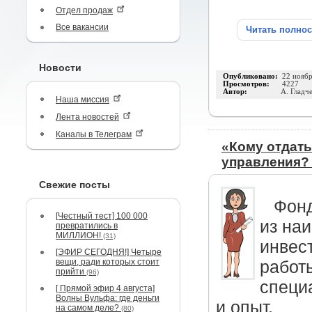
Отдел продаж
Все вакансии
Читать полно
Новости
Опубликовано:
22 нояб
Просмотров:
4227
Автор:
А. Гладч
Наша миссия
Лента новостей
Каналы в Телеграм
«Кому отдать
управления?
Свежие посты
Фонд
[Честный тест] 100 000
из на
превратились в
МИЛЛИОН!
(31)
инвес
[ЭФИР СЕГОДНЯ!] Четыре
вещи, ради которых стоит
работ
прийти
(96)
специ
[ Прямой эфир 4 августа]
Волны Вульфа: где деньги
и опыт.
на самом деле?
(80)