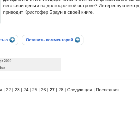
него свои деньги на долгосрочной острове? Интересную мето
приводит Кристофер Браун в своей книге.
стью
Оставить комментарий
ря 2009
uban
я
|
22
|
23
|
24
|
25
|
26
|
27
|
28
|
Следующая
|
Последняя