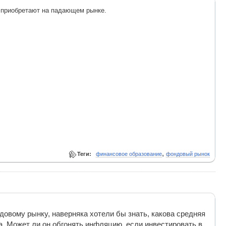
 приобретают на падающем рынке.
,
Теги:
финансовое образование
фондовый рынок
вому рынку, наверняка хотели бы знать, какова средняя
а. Может ли он обгонять инфляцию, если инвестировать в