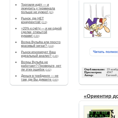
Торговля идёт — и
дежурить у терминала
больше не нужно!
(93)
Рынок, где НЕТ
конкурентов!
(113)
+20% к счёту — и ни одной
сделки, открытой
руками!
(130)
Волна Вульфа или просто
красивый зигзаг?
(144)
Читать полно
Рынок игнорирует Ваш
идеальный анализ?
(146)
Волны Вульфа не
работают? Проверьте, нет
ли этих ошибок
Опубликовано:
19 нояб
(142)
Просмотров:
4947
Автор:
Евгений 
Деньги в трейдинге — не
там, где Вы думаете
(160)
«Ориентир д