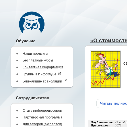
«О стоимост
Обучение
Наши продукты
Бесплатные курсы
с
Контактная информация
Группы в Инфоклубе
Ближайшие трансляции
Сотрудничество
Читать полно
Стать инфопродюсером
Партнерская программа
Опубликовано:
22 нояб
Для авторов (экспертов)
Просмотров:
3878