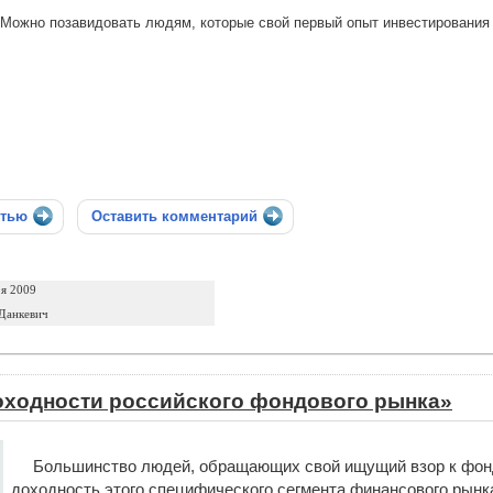
Можно позавидовать людям, которые свой первый опыт инвестирования
стью
Оставить комментарий
ря 2009
Данкевич
оходности российского фондового рынка»
Большинство людей, обращающих свой ищущий взор к фондо
доходность этого специфического сегмента финансового рынк