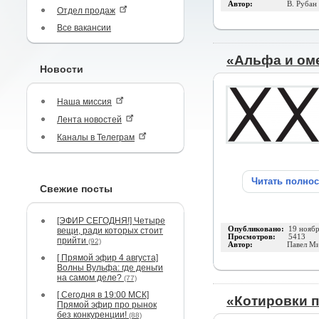
Автор:
В. Рубан
Отдел продаж
Все вакансии
«Альфа и оме
Новости
Наша миссия
Лента новостей
Каналы в Телеграм
Читать полно
Свежие посты
[ЭФИР СЕГОДНЯ!] Четыре
Опубликовано:
19 нояб
вещи, ради которых стоит
Просмотров:
5413
прийти
(92)
Автор:
Павел Ми
[ Прямой эфир 4 августа]
Волны Вульфа: где деньги
на самом деле?
(77)
[ Сегодня в 19:00 МСК]
«Котировки п
Прямой эфир про рынок
без конкуренции!
(88)