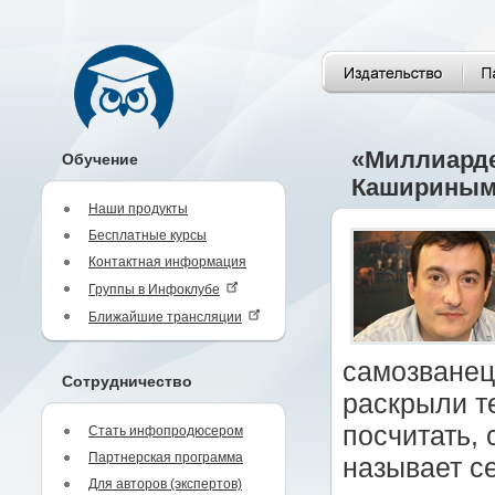
«Миллиарде
Обучение
Кашириным,
Наши продукты
Бесплатные курсы
Контактная информация
Группы в Инфоклубе
Ближайшие трансляции
самозванец
Сотрудничество
раскрыли т
посчитать, 
Стать инфопродюсером
Партнерская программа
называет с
Для авторов (экспертов)