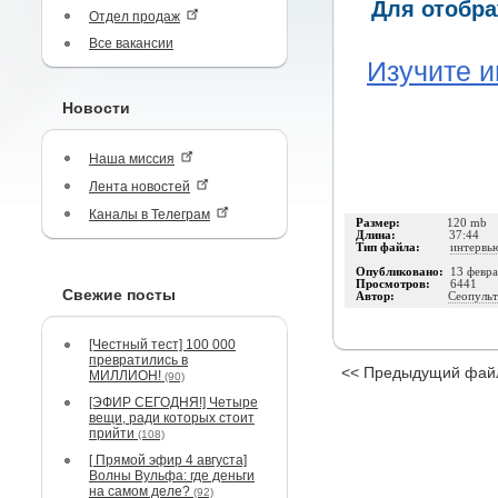
Для отобра
Отдел продаж
Все вакансии
Изучите и
Новости
Наша миссия
Лента новостей
Каналы в Телеграм
Размер:
120 mb
Длина:
37:44
Тип файла:
интервь
Опубликовано:
13 февра
Просмотров:
6441
Свежие посты
Автор:
Сеопульт
[Честный тест] 100 000
превратились в
<< Предыдущий фай
МИЛЛИОН!
(90)
[ЭФИР СЕГОДНЯ!] Четыре
вещи, ради которых стоит
прийти
(108)
[ Прямой эфир 4 августа]
Волны Вульфа: где деньги
на самом деле?
(92)