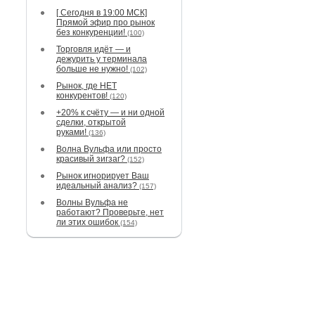
[ Сегодня в 19:00 МСК]
Прямой эфир про рынок
без конкуренции!
(100)
Торговля идёт — и
дежурить у терминала
больше не нужно!
(102)
Рынок, где НЕТ
конкурентов!
(120)
+20% к счёту — и ни одной
сделки, открытой
руками!
(136)
Волна Вульфа или просто
красивый зигзаг?
(152)
Рынок игнорирует Ваш
идеальный анализ?
(157)
Волны Вульфа не
работают? Проверьте, нет
ли этих ошибок
(154)