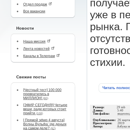
получае
Отдел продаж
уже в п
Все вакансии
рынка. 
Новости
отсутст
Наша миссия
готовно
Лента новостей
Каналы в Телеграм
стихии.
Свежие посты
Читать полно
[Честный тест] 100 000
превратились в
МИЛЛИОН!
(90)
[ЭФИР СЕГОДНЯ!] Четыре
Размер:
29 mb
вещи, ради которых стоит
Длина:
5:40
прийти
(108)
Тип файла:
видеопо
[ Прямой эфир 4 августа]
Опубликовано:
26 март
Просмотров:
2819
Волны Вульфа: где деньги
Автор:
Азбука и
на самом деле?
(92)