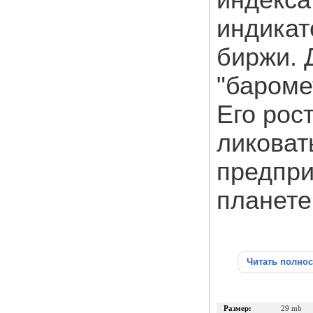
индекса
индикат
биржи. 
"бароме
Его рос
ликоват
предпри
планете
Читать полно
Размер:
29 mb