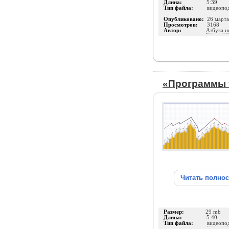
Длина:
5:39
Тип файла:
видеопо
Опубликовано:
26 март
Просмотров:
3168
Автор:
Азбука и
«Программы т
Читать полно
Размер:
29 mb
Длина:
5:40
Тип файла:
видеопо