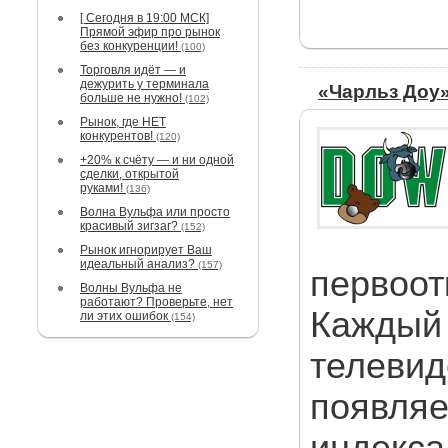
[ Сегодня в 19:00 МСК]
Прямой эфир про рынок
без конкуренции!
(100)
Торговля идёт — и
дежурить у терминала
«Чарльз Доу
больше не нужно!
(102)
Рынок, где НЕТ
конкурентов!
(120)
+20% к счёту — и ни одной
сделки, открытой
руками!
(136)
Волна Вульфа или просто
красивый зигзаг?
(152)
Рынок игнорирует Ваш
идеальный анализ?
(157)
первоот
Волны Вульфа не
работают? Проверьте, нет
Каждый 
ли этих ошибок
(154)
телевид
появляе