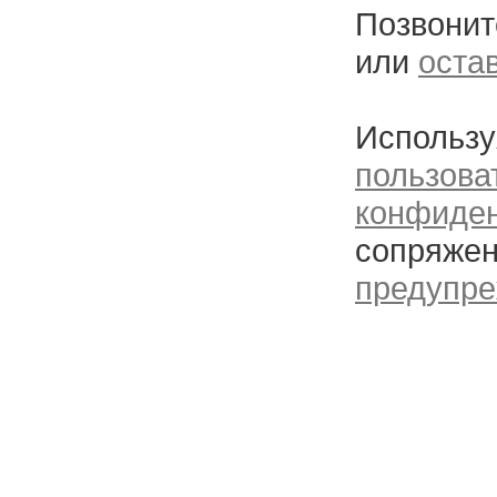
Позвонит
или
оста
Использу
пользова
конфиде
сопряжен
предупре