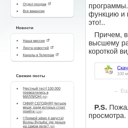
программы.
Отдел продаж
Все вакансии
функцию и 
это!..
Новости
Причем, в
Наша миссия
высшему ра
Лента новостей
короткой в
Каналы в Телеграм
Скач
100 м
Свежие посты
[Честный тест] 100 000
← Ещ
превратились в
МИЛЛИОН!
(88)
[ЭФИР СЕГОДНЯ!] Четыре
P.S.
Пожал
вещи, ради которых стоит
прийти
(106)
просмотра.
[ Прямой эфир 4 августа]
Волны Вульфа: где деньги
на самом деле?
(88)