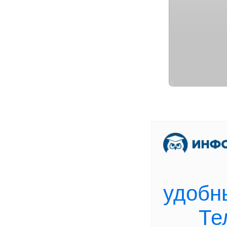
[
В
удобн
Те