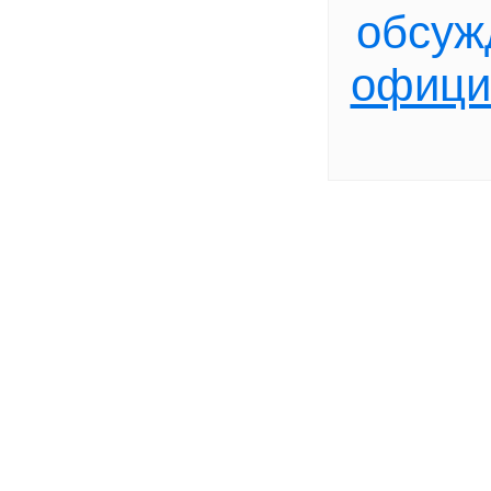
обсуж
офици
+2
с