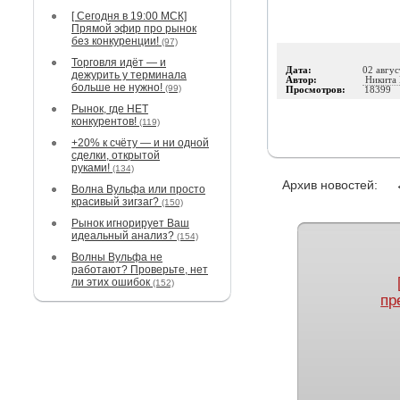
[ Сегодня в 19:00 МСК]
Прямой эфир про рынок
без конкуренции!
(97)
Торговля идёт — и
Дата:
02 авгус
дежурить у терминала
Автор:
Никита 
больше не нужно!
(99)
Просмотров:
18399
Рынок, где НЕТ
конкурентов!
(119)
+20% к счёту — и ни одной
сделки, открытой
руками!
(134)
Архив новостей:
Волна Вульфа или просто
красивый зигзаг?
(150)
Рынок игнорирует Ваш
идеальный анализ?
(154)
Волны Вульфа не
работают? Проверьте, нет
ли этих ошибок
(152)
пр