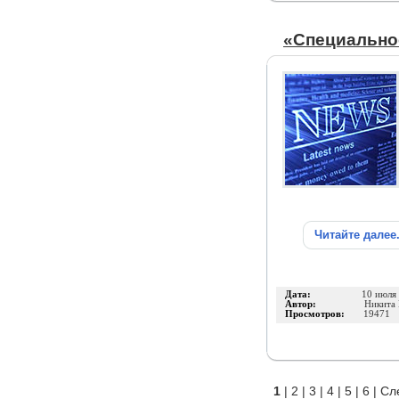
«Специально
Читайте далее
Дата:
10 июля
Автор:
Никита 
Просмотров:
19471
1
|
2
|
3
|
4
|
5
|
6
|
Сл