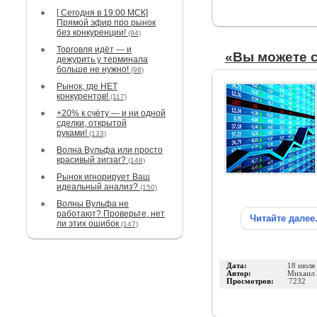
[ Сегодня в 19:00 МСК]
Прямой эфир про рынок
без конкуренции!
(94)
Торговля идёт — и
«Вы можете 
дежурить у терминала
больше не нужно!
(98)
Рынок, где НЕТ
конкурентов!
(117)
+20% к счёту — и ни одной
сделки, открытой
руками!
(133)
Волна Вульфа или просто
красивый зигзаг?
(148)
Рынок игнорирует Ваш
идеальный анализ?
(150)
Волны Вульфа не
работают? Проверьте, нет
Читайте далее
ли этих ошибок
(147)
Дата:
18 июля
Автор:
Михаил 
Просмотров:
7232