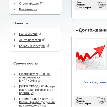
Дата:
25 авгус
Отдел продаж
Автор:
Никита 
Просмотров:
17453
Все вакансии
Новости
«Долгожданн
Наша миссия
Лента новостей
Каналы в Телеграм
Свежие посты
[Честный тест] 100 000
превратились в
МИЛЛИОН!
(51)
Читайте далее
[ЭФИР СЕГОДНЯ!] Четыре
вещи, ради которых стоит
прийти
(98)
Дата:
02 авгус
[ Прямой эфир 4 августа]
Автор:
Никита 
Волны Вульфа: где деньги
Просмотров:
18397
на самом деле?
(82)