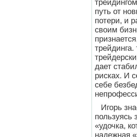
трейдингом
путь от но
потери, и 
своим бизн
признается,
трейдинга.
трейдерски
дает стаби
рисках. И 
себе безбе
непрофесс
Игорь зна
пользуясь 
«удочка, к
надежная «