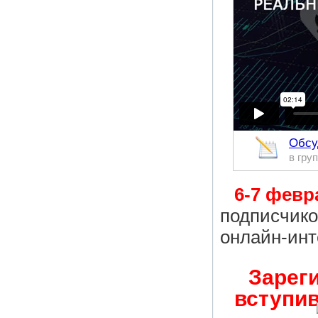
Обсу
в гру
6-7 февр
подписчик
онлайн-ин
Зареги
вступив