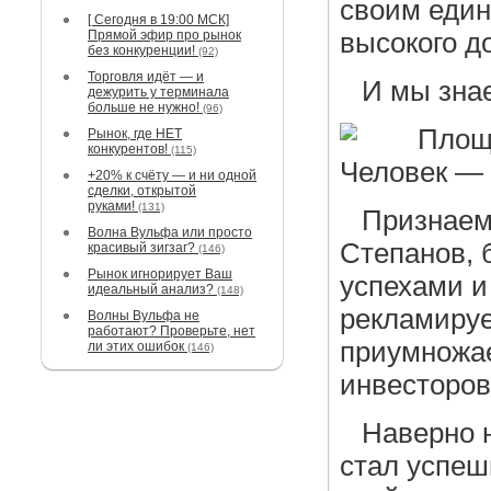
своим един
[ Сегодня в 19:00 МСК]
Прямой эфир про рынок
высокого д
без конкуренции!
(92)
Торговля идёт — и
И мы знае
дежурить у терминала
больше не нужно!
(96)
Площ
Рынок, где НЕТ
конкурентов!
(115)
Человек — 
+20% к счёту — и ни одной
сделки, открытой
руками!
(131)
Признаемс
Волна Вульфа или просто
Степанов, 
красивый зигзаг?
(146)
Рынок игнорирует Ваш
успехами и
идеальный анализ?
(148)
рекламируе
Волны Вульфа не
работают? Проверьте, нет
приумножае
ли этих ошибок
(146)
инвесторов
Наверно н
стал успе