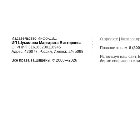
Издательство
Инфо-ДВД
О проекте
|
Каталог п
ИП Шумилова Маргарита Викторовна
ОГРНИП 316183200118945
Позвоните нам:
8 (800
Адрес: 426077, Россия, Ижевск, а/я 5098
Используя наш сайт,
Все права защищены, © 2008—2026
бирже сопряжена с ри