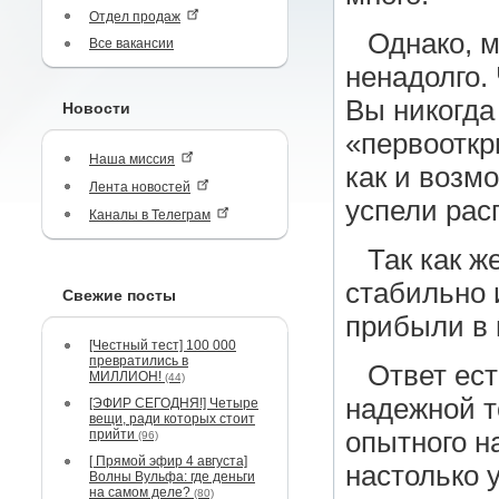
Отдел продаж
Однако, м
Все вакансии
ненадолго.
Вы никогда
Новости
«первооткр
Наша миссия
как и возм
Лента новостей
успели рас
Каналы в Телеграм
Так как ж
стабильно 
Свежие посты
прибыли в 
[Честный тест] 100 000
превратились в
Ответ ес
МИЛЛИОН!
(44)
надежной т
[ЭФИР СЕГОДНЯ!] Четыре
вещи, ради которых стоит
прийти
опытного н
(96)
[ Прямой эфир 4 августа]
настолько у
Волны Вульфа: где деньги
на самом деле?
(80)