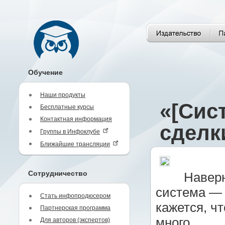
Обучение
Наши продукты
«[Сис
Бесплатные курсы
Контактная информация
сделк
Группы в Инфоклубе
Ближайшие трансляции
Сотрудничество
Наверн
система — 
Стать инфопродюсером
кажется, ч
Партнерская программа
много.
Для авторов (экспертов)