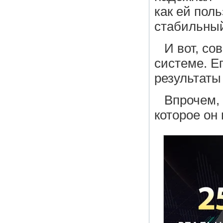
как ей пол
стабильный
И вот, со
системе. Е
результаты
Впрочем, 
которое он