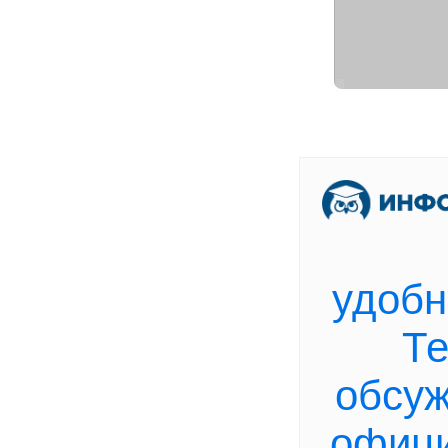
[
В
удобн
Те
обсу
офици