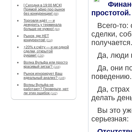
Финан
[ Сегодня в 19:00 МСК]
Прямой эфир про рынок
простотой.
без конкуренции!
(88)
Торговля идёт — и
Всего-то:
дежурить у терминала
больше не нужно!
(94)
сделки, со
Рынок, где НЕТ
конкурентов!
(114)
получается
+20% к счёту — и ни одной
сделки, открытой
Да, люди 
руками!
(130)
Волна Вульфа или просто
Да, они 
красивый зигзаг?
(144)
Рынок игнорирует Ваш
поведению.
идеальный анализ?
(146)
Волны Вульфа не
Да, страх
работают? Проверьте, нет
ли этих ошибок
(142)
делать день
Вы это уж
серьезная:
Отсутст