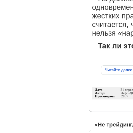
одновремен
жестких пр
считается,
нельзя «на
Так ли э
Читайте далее
Дата:
21 апре
Автор:
Инфо-Д
Просмотров:
2857
«Не трейдинг