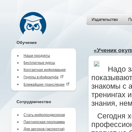
Обучение
«Ученик окуп
Наши продукты
Бесплатные курсы
Надо з
Контактная информация
показывают
Группы в Инфоклубе
знакомы с 
Ближайшие трансляции
тренингах 
Сотрудничество
знания, не
Сегодня х
Стать инфопродюсером
Партнерская программа
профессион
Для авторов (экспертов)