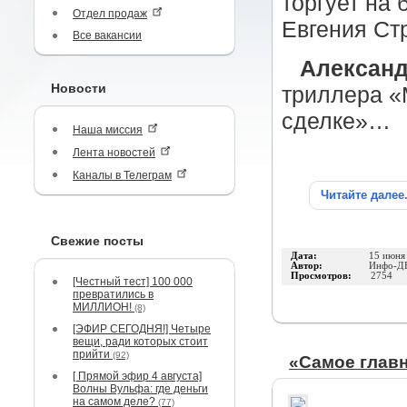
торгует на 
Отдел продаж
Евгения Ст
Все вакансии
Александ
Новости
триллера «
сделке»…
Наша миссия
Лента новостей
Каналы в Телеграм
Читайте далее
Свежие посты
Дата:
15 июня
Автор:
Инфо-Д
Просмотров:
2754
[Честный тест] 100 000
превратились в
МИЛЛИОН!
(8)
[ЭФИР СЕГОДНЯ!] Четыре
вещи, ради которых стоит
прийти
(92)
«Самое главн
[ Прямой эфир 4 августа]
Волны Вульфа: где деньги
на самом деле?
(77)