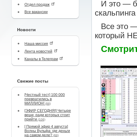
И это — б
Отдел продаж
скальпинга
Все вакансии
Все это —
Новости
который Н
Наша миссия
Смотрит
Лента новостей
Каналы в Телеграм
Свежие посты
[Честный тест] 100 000
превратились в
МИЛЛИОН!
(88)
[ЭФИР СЕГОДНЯ!] Четыре
вещи, ради которых стоит
прийти
(106)
[ Прямой эфир 4 августа]
Волны Вульфа: где деньги
на самом деле?
(88)