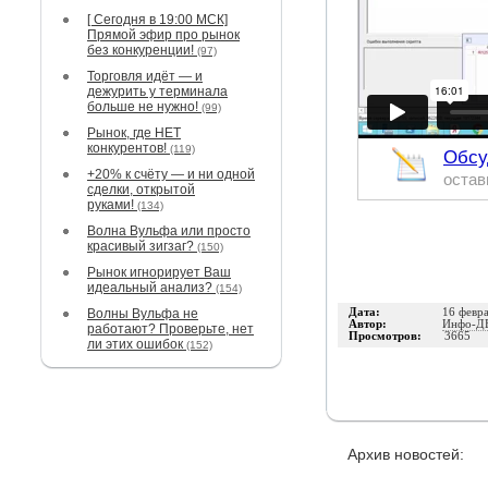
[ Сегодня в 19:00 МСК]
Прямой эфир про рынок
без конкуренции!
(97)
Торговля идёт — и
дежурить у терминала
больше не нужно!
(99)
Рынок, где НЕТ
конкурентов!
(119)
Обсу
+20% к счёту — и ни одной
остав
сделки, открытой
руками!
(134)
Волна Вульфа или просто
красивый зигзаг?
(150)
Рынок игнорирует Ваш
идеальный анализ?
(154)
Волны Вульфа не
Дата:
16 февр
Автор:
Инфо-Д
работают? Проверьте, нет
Просмотров:
3665
ли этих ошибок
(152)
Архив новостей: