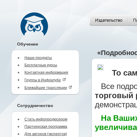
Обучение
«Подробност
Наши продукты
Бесплатные курсы
То са
Контактная информация
Группы в Инфоклубе
Все подро
Ближайшие трансляции
торговый р
демонстрац
Сотрудничество
На Ваших
Стать инфопродюсером
увеличивае
Партнерская программа
Для авторов (экспертов)