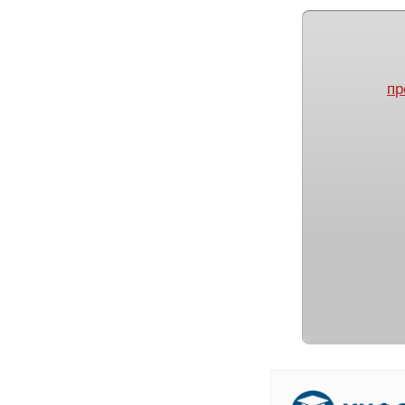
пр
[
В