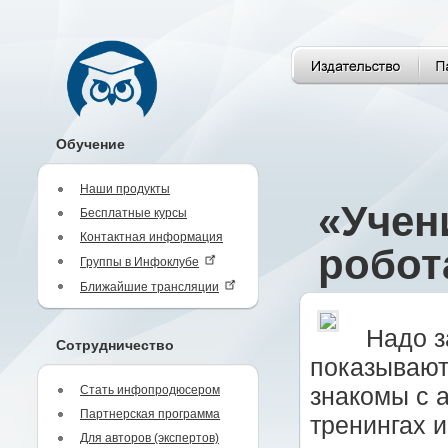
Обучение
Наши продукты
«Учен
Бесплатные курсы
Контактная информация
робот
Группы в Инфоклубе
Ближайшие трансляции
Надо з
Сотрудничество
показывают
Стать инфопродюсером
знакомы с 
Партнерская программа
тренингах 
Для авторов (экспертов)