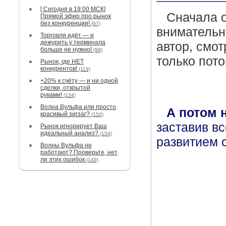
[ Сегодня в 19:00 МСК]
Сначала о
Прямой эфир про рынок
без конкуренции!
(97)
внимательн
Торговля идёт — и
дежурить у терминала
автор, смо
больше не нужно!
(99)
только пот
Рынок, где НЕТ
конкурентов!
(119)
+20% к счёту — и ни одной
сделки, открытой
руками!
(134)
Волна Вульфа или просто
А потом 
красивый зигзаг?
(150)
заставив вс
Рынок игнорирует Ваш
идеальный анализ?
(154)
развитием с
Волны Вульфа не
работают? Проверьте, нет
ли этих ошибок
(149)