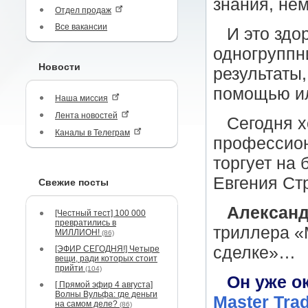
знания, не
Отдел продаж
Все вакансии
И это здо
одногруппни
Новости
результаты,
помощью ил
Наша миссия
Лента новостей
Сегодня х
Каналы в Телеграм
профессион
торгует на 
Евгения Ст
Свежие посты
Александ
[Честный тест] 100 000
превратились в
триллера «
МИЛЛИОН!
(86)
сделке»…
[ЭФИР СЕГОДНЯ!] Четыре
вещи, ради которых стоит
прийти
(104)
Он уже о
[ Прямой эфир 4 августа]
Волны Вульфа: где деньги
Master Tra
на самом деле?
(86)