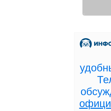
[
В
удобн
Те
обсуж
офици