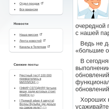
Отдел продаж
Все вакансии
Новости
очередной 
с нашей па
Наша миссия
Лента новостей
Ведь не 
Каналы в Телеграм
«большие о
В сегодня
Свежие посты
выполнении
обновлений
[Честный тест] 100 000
превратились в
функционал
МИЛЛИОН!
(7)
обновлений
[ЭФИР СЕГОДНЯ!] Четыре
вещи, ради которых стоит
прийти
(92)
Хороших н
[ Прямой эфир 4 августа]
Волны Вульфа: где деньги
усаживайтес
на самом деле?
(77)