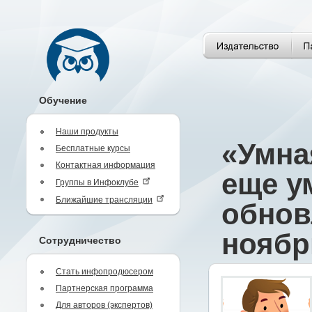
Обучение
Наши продукты
«Умна
Бесплатные курсы
Контактная информация
еще у
Группы в Инфоклубе
Ближайшие трансляции
обнов
ноябр
Сотрудничество
Стать инфопродюсером
Партнерская программа
Для авторов (экспертов)