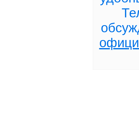
Те
обсуж
офици
+2
с