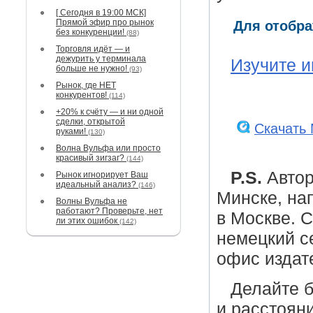
[ Сегодня в 19:00 МСК]
Прямой эфир про рынок
Для отобра
без конкуренции!
(88)
Торговля идёт — и
дежурить у терминала
Изучите и
больше не нужно!
(93)
Рынок, где НЕТ
конкурентов!
(114)
+20% к счёту — и ни одной
сделки, открытой
Скачать
руками!
(130)
Волна Вульфа или просто
красивый зигзаг?
(144)
P.S.
Автор
Рынок игнорирует Ваш
идеальный анализ?
(146)
Минске, на
Волны Вульфа не
работают? Проверьте, нет
в Москве. 
ли этих ошибок
(142)
немецкий с
офис издат
Делайте б
и расстояни