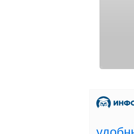
[
В
удобн