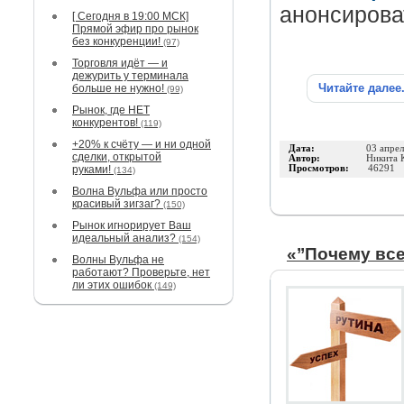
анонсирова
[ Сегодня в 19:00 МСК]
Прямой эфир про рынок
без конкуренции!
(97)
Торговля идёт — и
дежурить у терминала
Читайте далее
больше не нужно!
(99)
Рынок, где НЕТ
конкурентов!
(119)
+20% к счёту — и ни одной
Дата:
03 апре
сделки, открытой
Автор:
Никита 
руками!
Просмотров:
46291
(134)
Волна Вульфа или просто
красивый зигзаг?
(150)
Рынок игнорирует Ваш
идеальный анализ?
(154)
«’’Почему все
Волны Вульфа не
работают? Проверьте, нет
ли этих ошибок
(149)