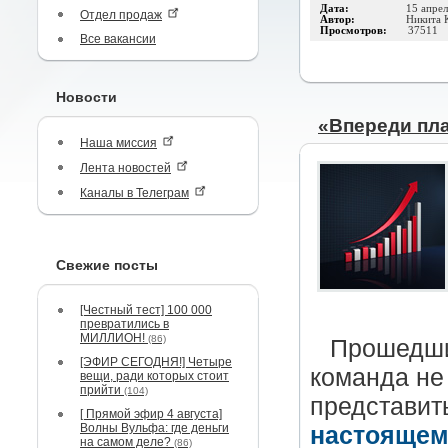
Дата:
15 апре
Отдел продаж
Автор:
Никита 
Просмотров:
37511
Все вакансии
Новости
«Впереди пла
Наша миссия
Лента новостей
Каналы в Телеграм
Свежие посты
[Честный тест] 100 000
превратились в
МИЛЛИОН!
(86)
Прошедшие
[ЭФИР СЕГОДНЯ!] Четыре
команда не
вещи, ради которых стоит
прийти
(104)
представи
[ Прямой эфир 4 августа]
Волны Вульфа: где деньги
настоящем
на самом деле?
(86)