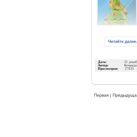
Читайте далее
Дата:
31 дека
Автор:
Команд
Просмотров:
27835
Первая
|
Предыдуща