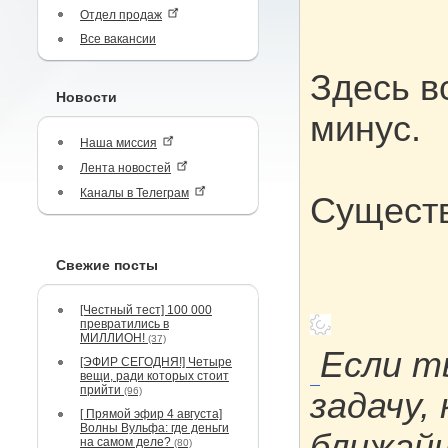
Отдел продаж
Все вакансии
Здесь в
Новости
минус.
Наша миссия
Лента новостей
Каналы в Телеграм
Существ
Свежие посты
[Честный тест] 100 000
превратились в
МИЛЛИОН!
(37)
Если т
[ЭФИР СЕГОДНЯ!] Четыре
вещи, ради которых стоит
прийти
(96)
задачу,
[ Прямой эфир 4 августа]
Волны Вульфа: где деньги
ближайш
на самом деле?
(80)