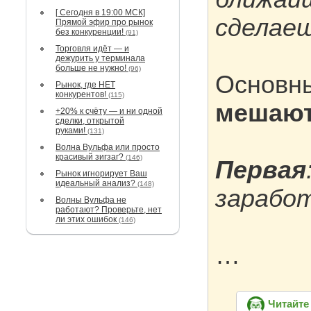
[ Сегодня в 19:00 МСК]
сделаеш
Прямой эфир про рынок
без конкуренции!
(91)
Торговля идёт — и
дежурить у терминала
больше не нужно!
(96)
Основн
Рынок, где НЕТ
конкурентов!
(115)
мешают
+20% к счёту — и ни одной
сделки, открытой
руками!
(131)
Волна Вульфа или просто
красивый зигзаг?
(146)
Первая
Рынок игнорирует Ваш
идеальный анализ?
(148)
зарабо
Волны Вульфа не
работают? Проверьте, нет
ли этих ошибок
(146)
…
Читайте