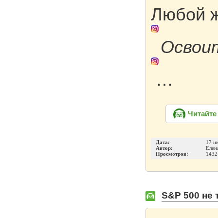
Любой 
Освоит
…
Читайте
Дата:
17 и
Автор:
Елен
Просмотров:
1432
S&P 500 не 