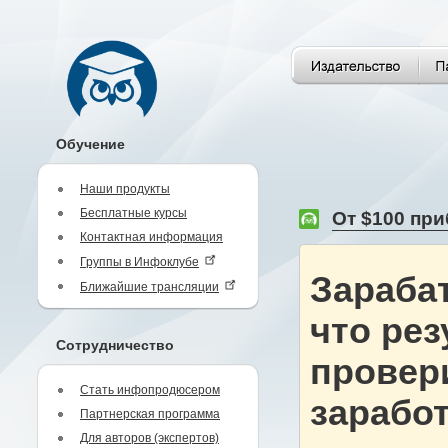
Обучение
Наши продукты
Бесплатные курсы
От $100 при
Контактная информация
Группы в Инфоклубе
Зараба
Ближайшие трансляции
что рез
Сотрудничество
провери
Стать инфопродюсером
заработ
Партнерская программа
Для авторов (экспертов)