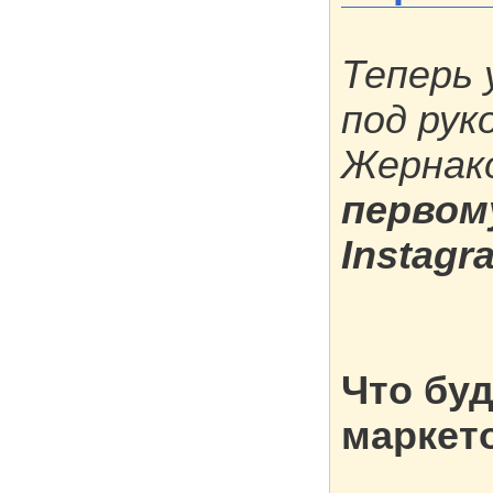
Теперь
под рук
Жернако
первом
Instagr
Что буд
маркет