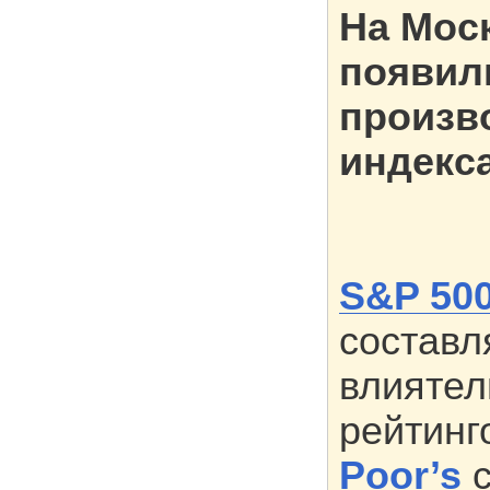
На Мос
появил
произв
индекса
S&P 50
составл
влияте
рейтинг
Poor’s
с