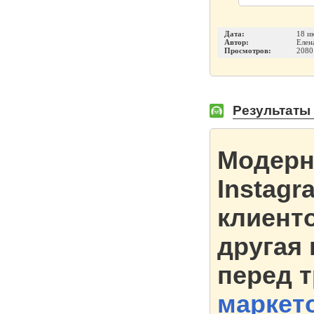
Дата:
18 и
Автор:
Елен
Просмотров:
2080
Результаты
Модерн
Instagr
клиенто
другая
перед 
маркет