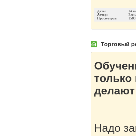
Дата:
14 и
Автор:
Елен
Просмотров:
1583
Торговый ро
Обучен
только 
делают 
Надо за