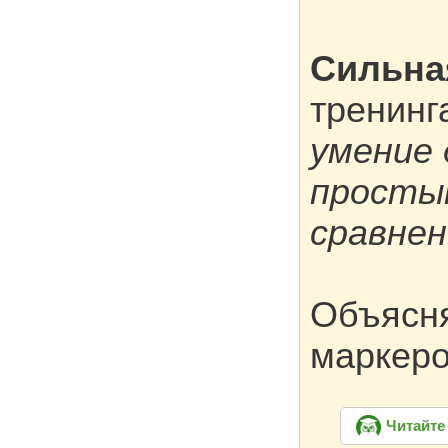
Сильна
тренин
умение
простым
сравнен
Объясня
маркеро
Читайте