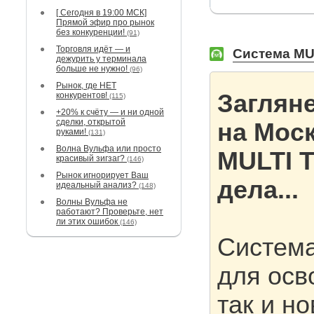
[ Сегодня в 19:00 МСК]
Прямой эфир про рынок
без конкуренции!
(91)
Торговля идёт — и
Система MUL
дежурить у терминала
больше не нужно!
(96)
Рынок, где НЕТ
Заглян
конкурентов!
(115)
+20% к счёту — и ни одной
сделки, открытой
на Мос
руками!
(131)
Волна Вульфа или просто
MULTI T
красивый зигзаг?
(146)
Рынок игнорирует Ваш
дела...
идеальный анализ?
(148)
Волны Вульфа не
работают? Проверьте, нет
ли этих ошибок
(146)
Система
для осв
так и н