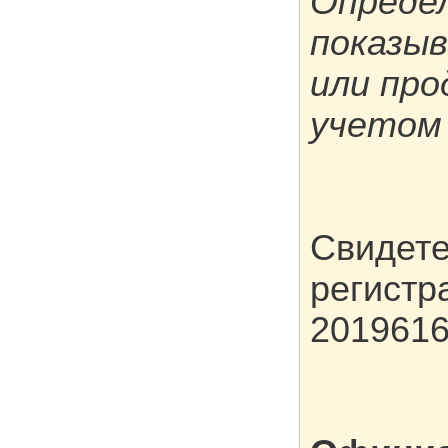
Опреде
показыв
или про
учетом 
Свидете
регист
201961