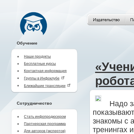
Обучение
Наши продукты
«Учен
Бесплатные курсы
Контактная информация
робота
Группы в Инфоклубе
Ближайшие трансляции
Надо з
Сотрудничество
показывают
Стать инфопродюсером
знакомы с 
Партнерская программа
тренингах 
Для авторов (экспертов)