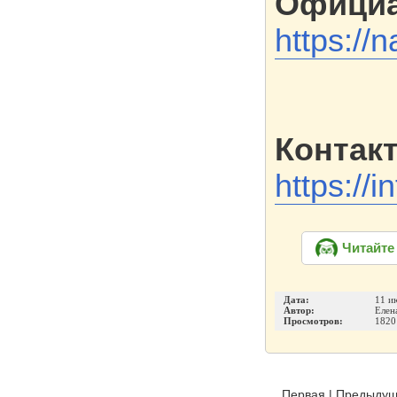
Официа
https://n
Контак
https://i
Читайте
Дата:
11 и
Автор:
Елен
Просмотров:
1820
Первая
|
Предыду