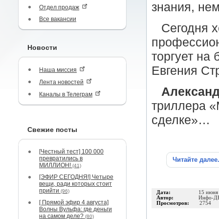
знания, не
Отдел продаж
Все вакансии
Сегодня х
профессион
Новости
торгует на 
Евгения Ст
Наша миссия
Лента новостей
Александ
Каналы в Телеграм
триллера «
сделке»…
Свежие посты
[Честный тест] 100 000
превратились в
Читайте далее
МИЛЛИОН!
(41)
[ЭФИР СЕГОДНЯ!] Четыре
вещи, ради которых стоит
прийти
(96)
Дата:
15 июня
Автор:
Инфо-Д
[ Прямой эфир 4 августа]
Просмотров:
2754
Волны Вульфа: где деньги
на самом деле?
(80)