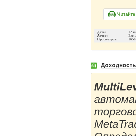
Читайте
Дата:
12 и
Автор:
Елен
Просмотров:
1656
Доходность M
MultiLe
автома
торгов
MetaTrad