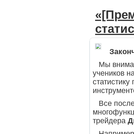
«[Пре
стати
Законч
Мы внима
учеников н
статистику
инструмент
Все посл
многофункц
трейдера
Д
Например