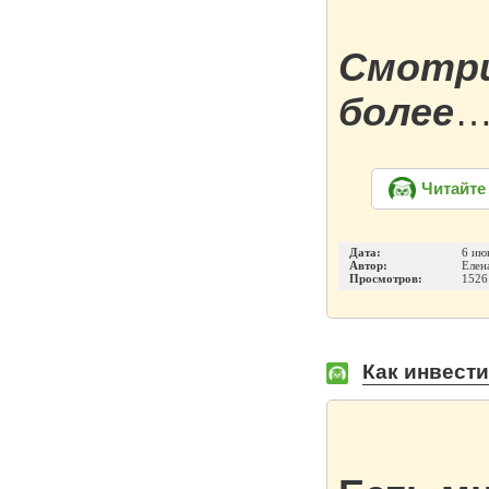
Смотри
более
Читайте
Дата:
6 ию
Автор:
Елен
Просмотров:
1526
Как инвести