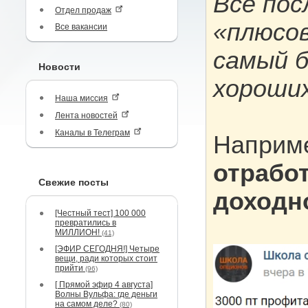
Все пос
Отдел продаж
«плюсов
Все вакансии
самый 
Новости
хороших
Наша миссия
Лента новостей
Каналы в Телеграм
Наприм
отрабо
Свежие посты
доходно
[Честный тест] 100 000
превратились в
МИЛЛИОН!
(41)
[ЭФИР СЕГОДНЯ!] Четыре
вещи, ради которых стоит
прийти
(96)
[ Прямой эфир 4 августа]
Волны Вульфа: где деньги
на самом деле?
(80)