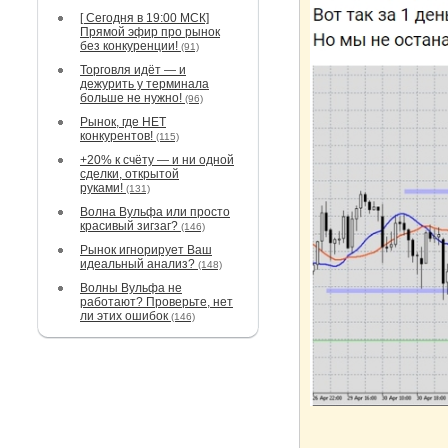
[ Сегодня в 19:00 МСК]
Прямой эфир про рынок
без конкуренции!
(91)
Торговля идёт — и
дежурить у терминала
больше не нужно!
(96)
Рынок, где НЕТ
конкурентов!
(115)
+20% к счёту — и ни одной
сделки, открытой
руками!
(131)
Волна Вульфа или просто
красивый зигзаг?
(146)
Рынок игнорирует Ваш
идеальный анализ?
(148)
Волны Вульфа не
работают? Проверьте, нет
ли этих ошибок
(146)