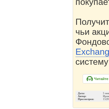
покупае
Получит
чьи акц
Фондово
Exchan
систем
Читайте
Дата:
5 ию
Автор:
Ирин
Просмотров:
1528