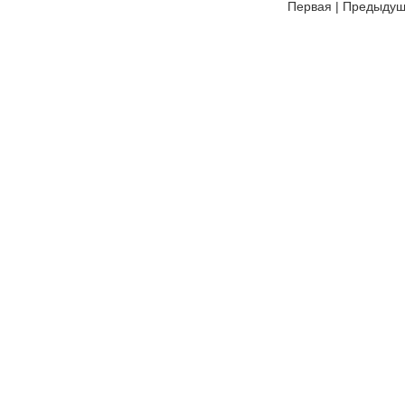
Первая
|
Предыду