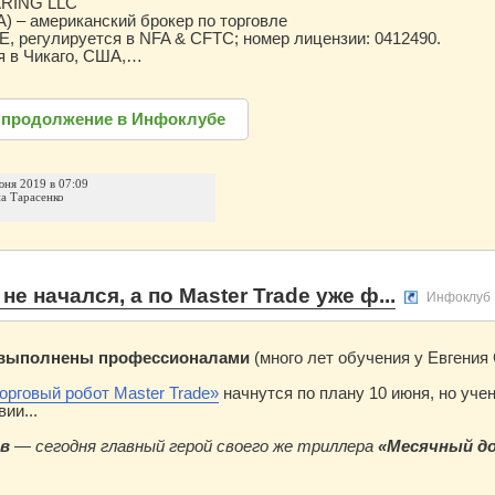
RING LLC
 – американский брокер по торговле
, регулируется в NFA & CFTC; номер лицензии: 0412490.
я в Чикаго, США,…
 продолжение в Инфоклубе
юня 2019 в 07:09
а Тарасенко
не начался, а по Master Trade уже ф...
Инфоклуб
 выполнены профессионалами
(много лет обучения у Евгения
орговый робот Master Trade»
начнутся по плану 10 июня, но уче
вии...
ов
— сегодня главный герой своего же триллера
«
Месячный до