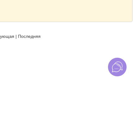
дующая
|
Последняя
циальности
. Торговля на бирже сопряжена с рисками. Убедитесь, что