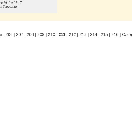
ня 2019 в 07:17
а Тарасенко
я
|
206
|
207
|
208
|
209
|
210
|
211
|
212
|
213
|
214
|
215
|
216
|
Сле
родуктов
|
Партнерка
|
Вакансии
|
Контакты
) 555-07-21
|
+7 (499) 553-09-74
или
оставьте заявку на обратный звонок
.
 Вы принимаете условия
пользовательского соглашения
и
политики конфиден
ие о рисках
и
договор-оферты