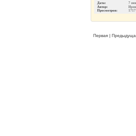
Дата:
7 ию
Автор:
Ирин
Просмотров:
1717
Первая
|
Предыдуща
Издательство
Инфо-ДВД
О проекте
|
Каталог п
ИП Шумилова Маргарита Викторовна
ОГРНИП 316183200118945
Позвоните нам:
8 (800
Адрес: 426077, Россия, Ижевск, а/я 5098
Используя наш сайт,
Все права защищены, © 2008—2026
изучили
предупрежден