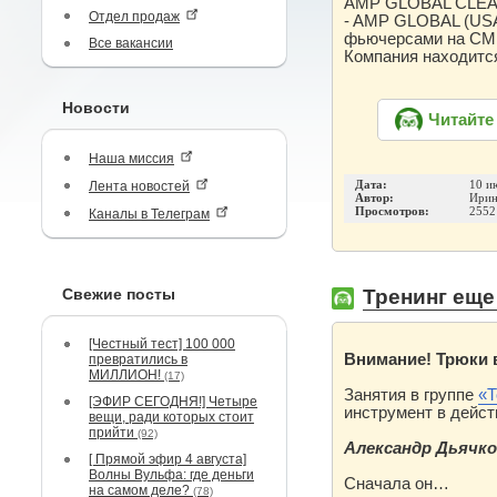
AMP GLOBAL CLEA
Отдел продаж
- AMP GLOBAL (USA)
фьючерсами на СМЕ
Все вакансии
Компания находитс
Новости
Читайте
Наша миссия
Лента новостей
Дата:
10 и
Автор:
Ирин
Просмотров:
2552
Каналы в Телеграм
Свежие посты
Тренинг еще 
[Честный тест] 100 000
Внимание!
Трюки
превратились в
МИЛЛИОН!
(17)
Занятия в группе
«
Т
[ЭФИР СЕГОДНЯ!] Четыре
инструмент в дейст
вещи, ради которых стоит
прийти
(92)
Александр Дьячк
[ Прямой эфир 4 августа]
Волны Вульфа: где деньги
Сначала он…
на самом деле?
(78)