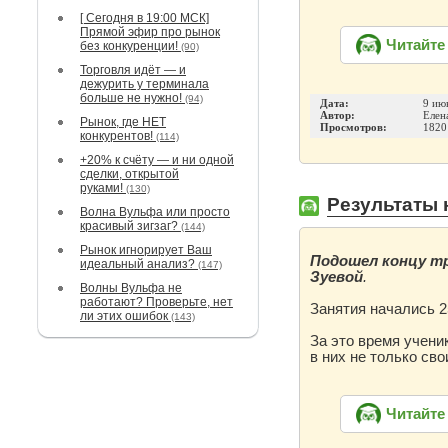
[ Сегодня в 19:00 МСК]
Прямой эфир про рынок
Читайте
без конкуренции!
(90)
Торговля идёт — и
дежурить у терминала
больше не нужно!
(94)
Дата:
9 ию
Автор:
Елен
Рынок, где НЕТ
Просмотров:
1820
конкурентов!
(114)
+20% к счёту — и ни одной
сделки, открытой
руками!
(130)
Результаты 
Волна Вульфа или просто
красивый зигзаг?
(144)
Рынок игнорирует Ваш
Подошел концу т
идеальный анализ?
(147)
Зуевой
.
Волны Вульфа не
работают? Проверьте, нет
Занятия начались 2
ли этих ошибок
(143)
За это время учени
в них не только с
Читайте