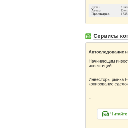
Дата:
8 ию
Автор:
Елен
Просмотров:
1735
Сервисы коп
Автоследование н
Начинающим инвесто
инвестиций.
Инвесторы рынка Fo
копирование сделок
…
Читайте