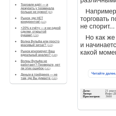
различными
Торговля идёт — и
дежурить у терминала
Например,
больше не нужно!
(93)
торговать п
Рынок, где НЕТ
конкурентов!
(113)
не спорит...
+20% к счёту — и ни одной
сделки, открытой
руками!
(130)
Но как же
Волна Вульфа или просто
и начинаетс
красивый зигзаг?
(143)
какой моме
Рынок игнорирует Ваш
идеальный анализ?
(146)
Волны Вульфа не
работают? Проверьте, нет
ли этих ошибок
(141)
Читайте далее
Деньги в трейдинге — не
там, где Вы думаете
(160)
Дата:
21 апре
Автор:
Инфо-Д
Просмотров:
3660