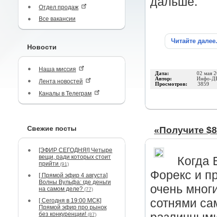
дальше.
Отдел продаж
Все вакансии
Читайте далее
Новости
Наша миссия
Дата:
02 мая 
Автор:
Инфо-Д
Лента новостей
Просмотров:
3859
Каналы в Телеграм
Свежие посты
«Получите $8
[ЭФИР СЕГОДНЯ!] Четыре
вещи, ради которых стоит
Когда 
прийти
(91)
Форекс и п
[ Прямой эфир 4 августа]
Волны Вульфа: где деньги
очень мног
на самом деле?
(77)
сотнями са
[ Сегодня в 19:00 МСК]
Прямой эфир про рынок
без конкуренции!
(87)