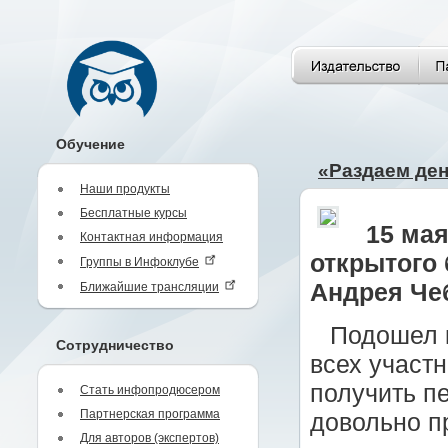
Обучение
«Раздаем ден
Наши продукты
Бесплатные курсы
15 ма
Контактная информация
открытого 
Группы в Инфоклубе
Андрея Че
Ближайшие трансляции
Подошел 
Сотрудничество
всех участ
получить п
Стать инфопродюсером
Партнерская программа
довольно п
Для авторов (экспертов)