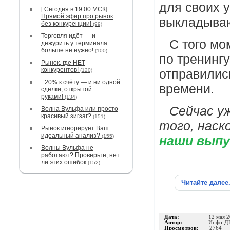
для своих 
[ Сегодня в 19:00 МСК]
Прямой эфир про рынок
выкладываю
без конкуренции!
(99)
Торговля идёт — и
С того мо
дежурить у терминала
больше не нужно!
(100)
по тренинг
Рынок, где НЕТ
конкурентов!
(120)
отправилис
+20% к счёту — и ни одной
времени.
сделки, открытой
руками!
(134)
Сейчас у
Волна Вульфа или просто
красивый зигзаг?
(151)
того, наск
Рынок игнорирует Ваш
идеальный анализ?
(155)
наши выпус
Волны Вульфа не
работают? Проверьте, нет
ли этих ошибок
(152)
Читайте далее
Дата:
12 мая 
Автор:
Инфо-Д
Просмотров:
2764