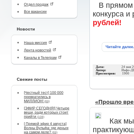
В прямом
Отдел продаж
Все вакансии
конкурса и
рублей!
Новости
Наша миссия
Читайте далее
Лента новостей
Каналы в Телеграм
Дата:
24 мая 
Автор:
Инфо-Д
Просмотров:
1900
Свежие посты
[Честный тест] 100 000
превратились в
«Прошло вре
МИЛЛИОН!
(89)
[ЭФИР СЕГОДНЯ!] Четыре
вещи, ради которых стоит
прийти
(108)
Как мы
[ Прямой эфир 4 августа]
практикующ
Волны Вульфа: где деньги
на самом деле?
(89)