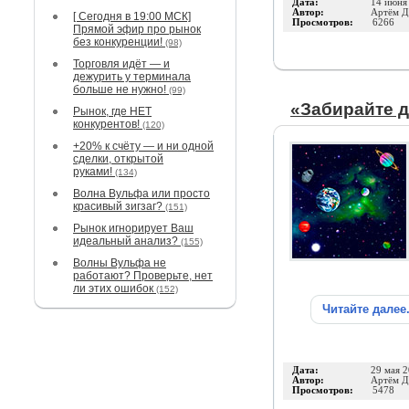
Дата:
14 июня
Автор:
Артём Д
[ Сегодня в 19:00 МСК]
Просмотров:
6266
Прямой эфир про рынок
без конкуренции!
(98)
Торговля идёт — и
дежурить у терминала
больше не нужно!
(99)
«Забирайте д
Рынок, где НЕТ
конкурентов!
(120)
+20% к счёту — и ни одной
сделки, открытой
руками!
(134)
Волна Вульфа или просто
красивый зигзаг?
(151)
Рынок игнорирует Ваш
идеальный анализ?
(155)
Волны Вульфа не
работают? Проверьте, нет
ли этих ошибок
(152)
Читайте далее
Дата:
29 мая 
Автор:
Артём Д
Просмотров:
5478