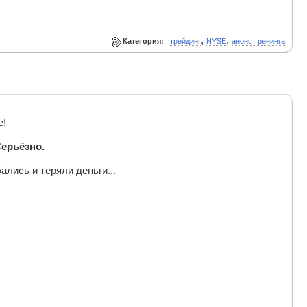
,
,
Категория:
трейдинг
NYSE
анонс тренинга
е!
ерьёзно.
лись и теряли деньги...