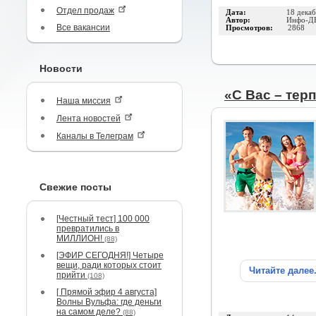
Отдел продаж
Дата:
18 дека
Автор:
Инфо-Д
Все вакансии
Просмотров:
2868
Новости
«С Вас – тер
Наша миссия
Лента новостей
Каналы в Телеграм
Свежие посты
[Честный тест] 100 000
превратились в
МИЛЛИОН!
(88)
[ЭФИР СЕГОДНЯ!] Четыре
вещи, ради которых стоит
Читайте далее
прийти
(108)
[ Прямой эфир 4 августа]
Волны Вульфа: где деньги
на самом деле?
(88)